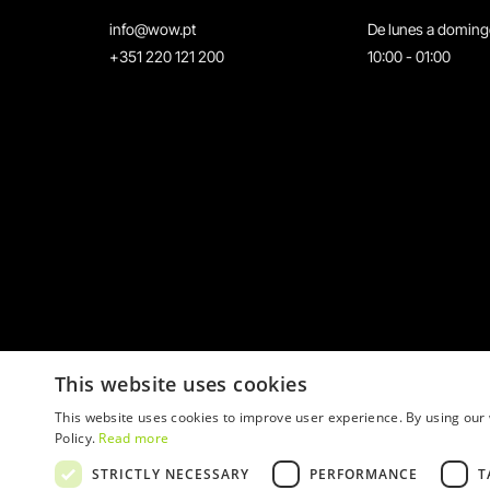
info@wow.pt
De lunes a domin
+351 220 121 200
10:00 - 01:00
This website uses cookies
This website uses cookies to improve user experience. By using our 
Policy.
Read more
STRICTLY NECESSARY
PERFORMANCE
T