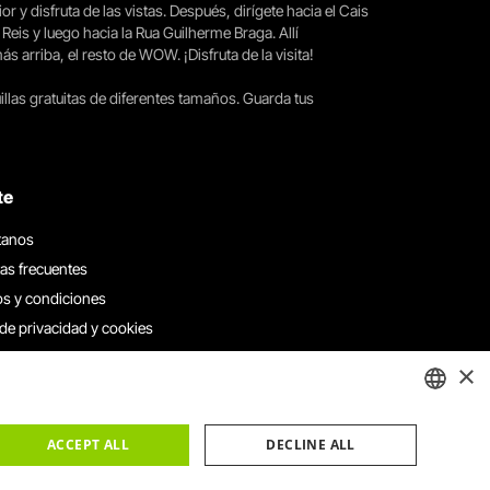
ior y disfruta de las vistas. Después, dirígete hacia el Cais
 Reis y luego hacia la Rua Guilherme Braga. Allí
arriba, el resto de WOW. ¡Disfruta de la visita!
llas gratuitas de diferentes tamaños. Guarda tus
te
tanos
as frecuentes
s y condiciones
 de privacidad y cookies
 con nosotros
×
e denuncias
e reclamaciones
ENGLISH
ACCEPT ALL
DECLINE ALL
PORTUGUESE