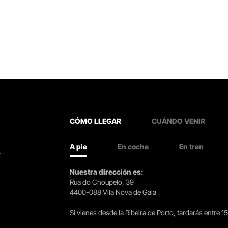
CÓMO LLEGAR
CUÁNDO VENIR
A pie
En coche
En tren
.
Nuestra dirección es:
Rua do Choupelo, 39
4400-088 Vila Nova de Gaia
Si vienes desde la Ribeira de Porto, tardarás entre 