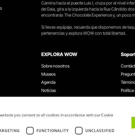
Camina hacia el puente Luís I, cruza por el nivel infer
go
de Gaia, gira a la izquierda hacia la Rua Cândido dos
encontrarás The Chocolate Experience y, un poco más 
Si llevas equipaje, recuerda que disponemos de taqui
pertenencias y explora WOW con total libertad.
EXPLORA WOW
Sopor
Sobre nosotros
Contác
Museos
Pregunt
Agenda
Término
Noticias
Política
Restaurantes
Trabaja
Tarjeta WOW
Canal d
Grupos y eventos
Libro d
website you consent to all cookies in accordance with our Cookie
Servicio educativo
ARGETING
FUNCTIONALITY
UNCLASSIFIED