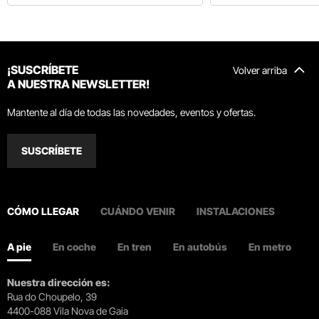
¡SUSCRÍBETE
Volver arriba
A NUESTRA NEWSLETTER!
Mantente al día de todas las novedades, eventos y ofertas.
SUSCRÍBETE
CÓMO LLEGAR
CUÁNDO VENIR
INSTALACIONES
A pie
En coche
En tren
En autobús
En metro
Nuestra dirección es:
Rua do Choupelo, 39
4400-088 Vila Nova de Gaia