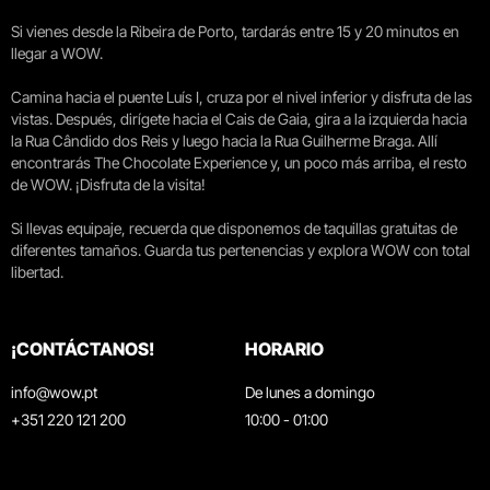
Si vienes desde la Ribeira de Porto, tardarás entre 15 y 20 minutos en
llegar a WOW.
Camina hacia el puente Luís I, cruza por el nivel inferior y disfruta de las
vistas. Después, dirígete hacia el Cais de Gaia, gira a la izquierda hacia
la Rua Cândido dos Reis y luego hacia la Rua Guilherme Braga. Allí
encontrarás The Chocolate Experience y, un poco más arriba, el resto
de WOW. ¡Disfruta de la visita!
Si llevas equipaje, recuerda que disponemos de taquillas gratuitas de
diferentes tamaños. Guarda tus pertenencias y explora WOW con total
libertad.
¡CONTÁCTANOS!
HORARIO
info@wow.pt
De lunes a domingo
+351 220 121 200
10:00 - 01:00