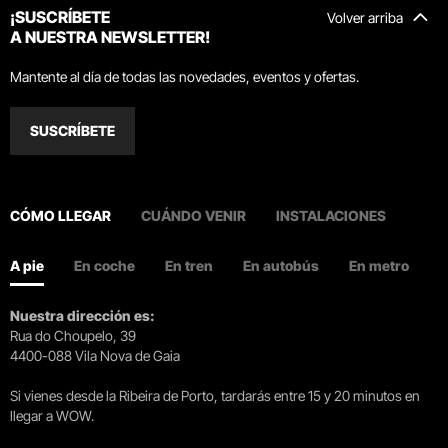
¡SUSCRÍBETE
Volver arriba
A NUESTRA NEWSLETTER!
Mantente al día de todas las novedades, eventos y ofertas.
SUSCRÍBETE
CÓMO LLEGAR
CUÁNDO VENIR
INSTALACIONES
A pie
En coche
En tren
En autobús
En metro
Nuestra dirección es:
Rua do Choupelo, 39
4400-088 Vila Nova de Gaia
Si vienes desde la Ribeira de Porto, tardarás entre 15 y 20 minutos en
llegar a WOW.