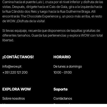
Camina hacia el puente Luís I, cruza por el nivel inferior y disfruta de las
vistas. Después, dirígete hacia el Cais de Gaia, gira a la izquierda hacia
la Rua Cândido dos Reis y luego hacia la Rua Guilherme Braga. Allí
encontrarás The Chocolate Experience y, un poco más arriba, el resto
de WOW. ¡Disfruta de la visita!
Si llevas equipaje, recuerda que disponemos de taquillas gratuitas de
diferentes tamaños. Guarda tus pertenencias y explora WOW con total
libertad.
¡CONTÁCTANOS!
HORARIO
info@wow.pt
De lunes a domingo
+351 220 121 200
10:00 - 01:00
EXPLORA WOW
Soporte
Sobre nosotros
Contáctanos
Museos
Preguntas frecuentes