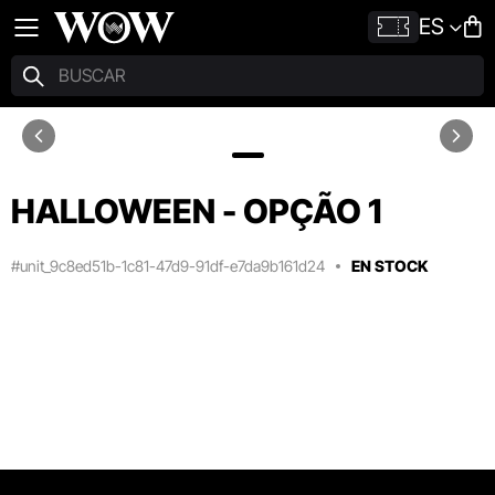
ES
HALLOWEEN - OPÇÃO 1
#unit_9c8ed51b-1c81-47d9-91df-e7da9b161d24
EN STOCK