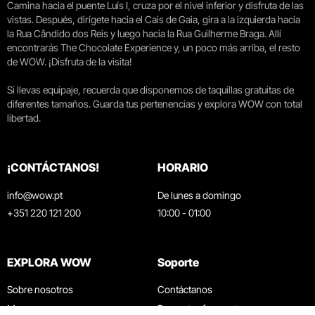
Camina hacia el puente Luís I, cruza por el nivel inferior y disfruta de las
vistas. Después, dirígete hacia el Cais de Gaia, gira a la izquierda hacia
la Rua Cândido dos Reis y luego hacia la Rua Guilherme Braga. Allí
encontrarás The Chocolate Experience y, un poco más arriba, el resto
de WOW. ¡Disfruta de la visita!
Si llevas equipaje, recuerda que disponemos de taquillas gratuitas de
diferentes tamaños. Guarda tus pertenencias y explora WOW con total
libertad.
¡CONTÁCTANOS!
HORARIO
info@wow.pt
De lunes a domingo
+351 220 121 200
10:00 - 01:00
EXPLORA WOW
Soporte
Sobre nosotros
Contáctanos
Museos
Preguntas frecuentes