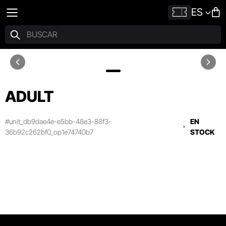
ES
ADULT
#unit_db9dae4e-e5bb-48e3-88f3-
EN
36b92c262bf0_op1e74740b7
STOCK