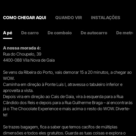
COMO CHEGAR AQUI
QUANDO VIR
INSTALAÇÕES
A pé
De carro
De comboio
De autocarro
De metro
A nossa morada é:
Rua do Choupelo, 39
4400-088 Vila Nova de Gaia
Se vens da Ribeira do Porto, vais demorar 15 a 20 minutos, a chegar ao
WOW.
Caminha em direção à Ponte Luís I, atravessa o tabuleiro inferior e
aproveita a vista.
Depois vira em direção ao Cais de Gaia, vira à esquerda para a Rua
Cândido dos Reis e depois para a Rua Guilherme Braga – aí encontrarás
já o The Chocolate Experience e mais acima o resto do WOW. Diverte-
te!
Se trazes bagagem, fica a saber que temos cacifos de múltiplas
dimensões e todos eles gratuitos. Guarda as tuas coisas e explora o