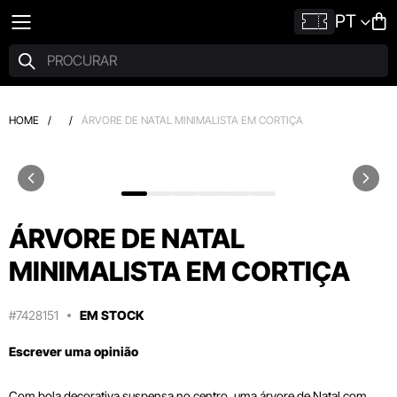
PT
HOME
/
/
ÁRVORE DE NATAL MINIMALISTA EM CORTIÇA
ÁRVORE DE NATAL
MINIMALISTA EM CORTIÇA
#7428151
EM STOCK
Escrever uma opinião
Com bola decorativa suspensa no centro, uma árvore de Natal com