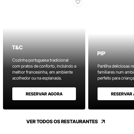
T&C
PIP
Cozinha portuguesa tradicional
com pratos de conforto, incluindo a
Partilha deliciosas r
melhor francesinha, em ambiente
familiares num ambi
acolhedor ou na esplanada.
perfeito para criança
RESERVAR AGORA
RESERVAR
VER TODOS OS RESTAURANTES