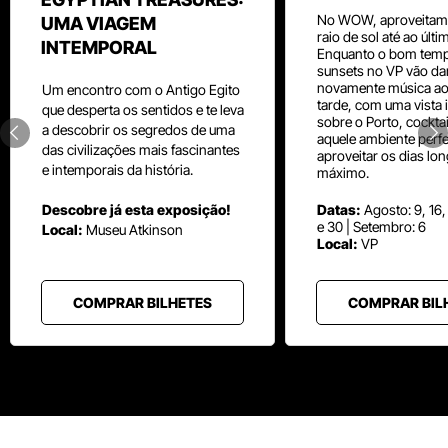
No WOW, aproveitam
UMA VIAGEM
raio de sol até ao últ
INTEMPORAL
Enquanto o bom temp
sunsets no VP vão da
novamente música aos
Um
encontro com o
Antigo Egito
tarde, com uma vista i
que desperta os sentidos e te leva
sobre o Porto, cocktai
a descobrir os segredos de uma
aquele ambiente perfe
das civilizações mais fascinantes
aproveitar os dias lo
e intemporais da história.
máximo.
Descobre já esta exposição!
Datas:
Agosto: 9, 16,
e 30 | Setembro: 6
Local:
Museu
Atkinson
Local:
VP
COMPRAR BILHETES
COMPRAR BIL