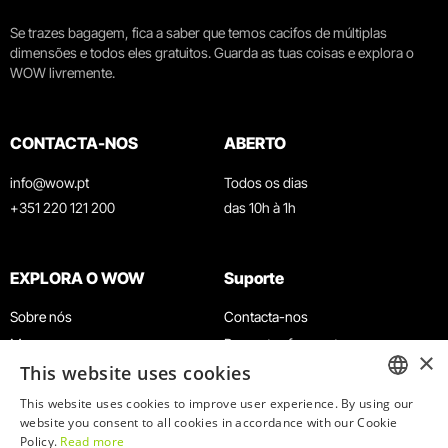
Se trazes bagagem, fica a saber que temos cacifos de múltiplas
dimensões e todos eles gratuitos. Guarda as tuas coisas e explora o
WOW livremente.
CONTACTA-NOS
ABERTO
info@wow.pt
Todos os dias
+351 220 121 200
das 10h à 1h
EXPLORA O WOW
Suporte
Sobre nós
Contacta-nos
Museus
Perguntas frequentes
×
This website uses cookies
Agenda
Termos e Condições
Notícias
Política de privacidade e cookies
This website uses cookies to improve user experience. By using our
ENGLISH
website you consent to all cookies in accordance with our Cookie
Restaurantes
Trabalha connosco
Policy.
Read more