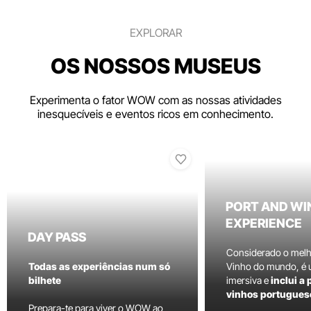
EXPLORAR
OS NOSSOS MUSEUS
Experimenta o fator WOW com as nossas atividades
inesquecíveis e eventos ricos em conhecimento.
PORT AND WI
EXPERIENCE
DAY PASS
Considerado o mel
Todas as experiências num só
Vinho do mundo, é
bilhete
imersiva e
inclui a
vinhos portugues
Prepara-te para viver o WOW ao