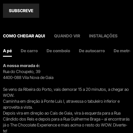
SUBSCREVE
COMO CHEGAR AQUI
QUANDO VIR
INSTALAÇÕES
A pé
De carro
De comboio
De autocarro
De metro
A nossa morada é:
Rua do Choupelo, 39
4400-088 Vila Nova de Gaia
Se vens da Ribeira do Porto, vais demorar 15 a 20 minutos, a chegar ao
WOW.
Caminha em direção à Ponte Luís I, atravessa o tabuleiro inferior e
aproveita a vista.
Depois vira em direção ao Cais de Gaia, vira à esquerda para a Rua
Cândido dos Reis e depois para a Rua Guilherme Braga – aí encontrarás
já o The Chocolate Experience e mais acima o resto do WOW. Diverte-
te!