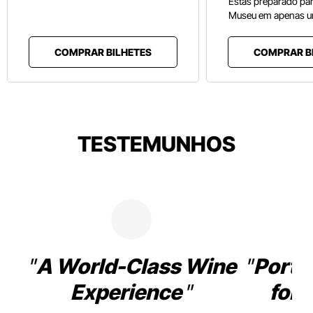
Estás preparado pa
Museu em apenas u
COMPRAR BILHETES
COMPRAR B
TESTEMUNHOS
A World-Class Wine
Porto
Experience
for 