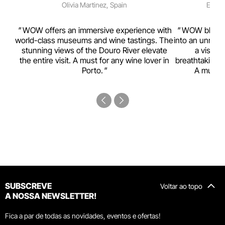
Olivia Martinez, Spain
Emma 
rism,
WOW offers an immersive experience with
WOW blends w
ting
world-class museums and wine tastings. The
into an unmiss
to
stunning views of the Douro River elevate
a visual
top
the entire visit. A must for any wine lover in
breathtaking v
Porto.
A must-s
SUBSCREVE
Voltar ao topo
A NOSSA NEWSLETTER!
Fica a par de todas as novidades, eventos e ofertas!