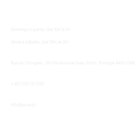
HORÁRIOS
Domingo a quinta, das 10H à 1H
Sexta e sábado, das 10H às 2H
LOCALIZAÇÃO
Rua do Choupelo, 39 Vila Nova de Gaia, Porto, Portugal 4400-088
TELEFONE
+351 220 121 200
EMAIL
info@wow.pt