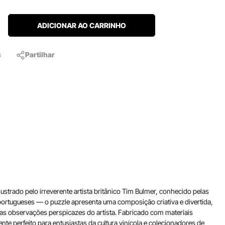
ADICIONAR AO CARRINHO
s
Partilhar
strado pelo irreverente artista britânico Tim Bulmer, conhecido pelas
 portugueses — o puzzle apresenta uma composição criativa e divertida,
m as observações perspicazes do artista. Fabricado com materiais
e perfeito para entusiastas da cultura vinícola e colecionadores de