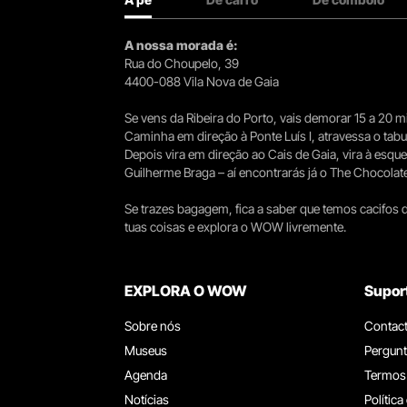
A nossa morada é:
Rua do Choupelo, 39
4400-088 Vila Nova de Gaia
Se vens da Ribeira do Porto, vais demorar 15 a 20
Caminha em direção à Ponte Luís I, atravessa o tabule
Depois vira em direção ao Cais de Gaia, vira à esqu
Guilherme Braga – aí encontrarás já o The Chocolat
Se trazes bagagem, fica a saber que temos cacifos d
tuas coisas e explora o WOW livremente.
EXPLORA O WOW
Supor
Sobre nós
Contac
Museus
Pergunt
Agenda
Termos
Notícias
Política