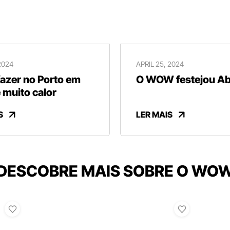
2024
APRIL 25, 2024
fazer no Porto em
O WOW festejou Abr
 muito calor
S
LER MAIS
DESCOBRE MAIS SOBRE O WO