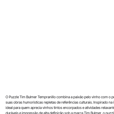
O Puzzle Tim Bulmer Tempranillo combina a paixão pelo vinho com o praz
suas obras humorísticas repletas de referências culturais. Inspirado 
ideal para quem aprecia vinhos tintos encorpados e atividades relaxant
duráveis e impressão de alta definição sob a marca Tim Bulmer, o puzz