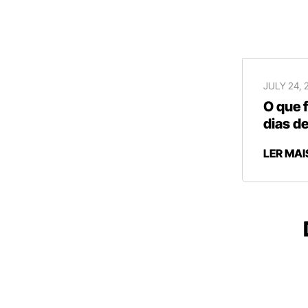
JULY 24, 
O que 
dias de
LER MAI