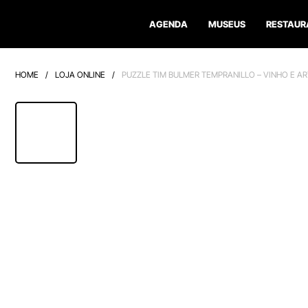
AGENDA
MUSEUS
RESTAUR
HOME
/
LOJA ONLINE
/
PUZZLE TIM BULMER TEMPRANILLO – VINHO E AR