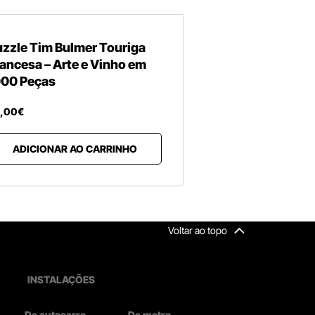
zzle Tim Bulmer Touriga
ancesa – Arte e Vinho em
000 Peças
,
00
€
ADICIONAR AO CARRINHO
Voltar ao topo
INSTALAÇÕES
De autocarro
De metro