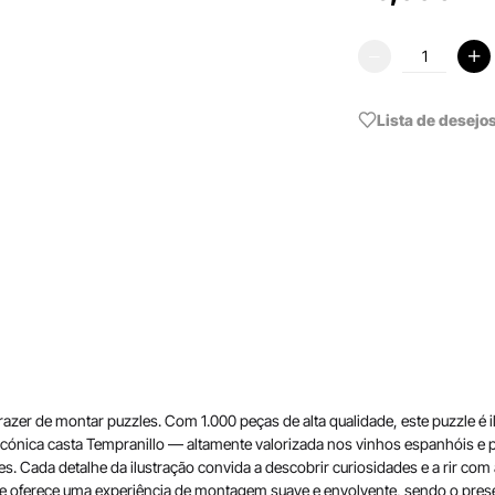
Lista de desejo
er de montar puzzles. Com 1.000 peças de alta qualidade, este puzzle é ilu
na icónica casta Tempranillo — altamente valorizada nos vinhos espanhóis e
es. Cada detalhe da ilustração convida a descobrir curiosidades e a rir co
le oferece uma experiência de montagem suave e envolvente, sendo o present