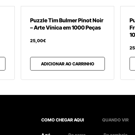
Puzzle Tim Bulmer Pinot Noir
Pu
– Arte Vínica em 1000 Peças
Fr
1
25
,
00
€
25
ADICIONAR AO CARRINHO
COMO CHEGAR AQUI
QUANDO VIR
A pé
De carro
De comboio