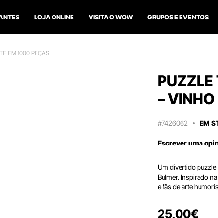
ANTES
LOJA ONLINE
VISITA O WOW
GRUPOS E EVENTOS
TE EM 1000 PEÇAS
PUZZLE 
– VINHO
#7426062
EM S
Escrever uma opi
Um divertido puzzle d
Bulmer. Inspirado na
e fãs de arte humoríst
25
,
00
€