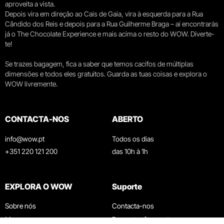
aproveita a vista.
Depois vira em direção ao Cais de Gaia, vira à esquerda para a Rua
Cândido dos Reis e depois para a Rua Guilherme Braga – aí encontrarás
já o The Chocolate Experience e mais acima o resto do WOW. Diverte-
te!
Se trazes bagagem, fica a saber que temos cacifos de múltiplas
dimensões e todos eles gratuitos. Guarda as tuas coisas e explora o
WOW livremente.
CONTACTA-NOS
ABERTO
info@wow.pt
Todos os dias
+351 220 121 200
das 10h à 1h
EXPLORA O WOW
Suporte
Sobre nós
Contacta-nos
Museus
Perguntas frequentes