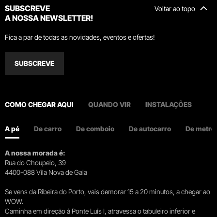
SUBSCREVE
Voltar ao topo
A NOSSA NEWSLETTER!
Fica a par de todas as novidades, eventos e ofertas!
SUBSCREVE
COMO CHEGAR AQUI
QUANDO VIR
INSTALAÇÕES
A pé
De carro
De comboio
De autocarro
De metro
A nossa morada é:
Rua do Choupelo, 39
4400-088 Vila Nova de Gaia
Se vens da Ribeira do Porto, vais demorar 15 a 20 minutos, a chegar ao
WOW.
Caminha em direção à Ponte Luís I, atravessa o tabuleiro inferior e