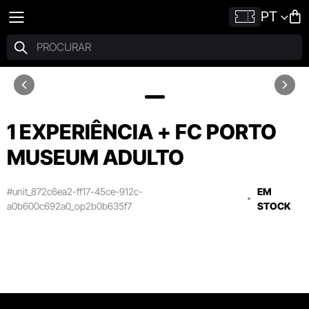
PT
1 EXPERIÊNCIA + FC PORTO
MUSEUM ADULTO
#unit_872c6ea2-ff17-45ce-912c-
EM
a0b600c692a0_op2b0b635f7
STOCK