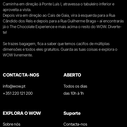
Caminha em direção à Ponte Luís I, atravessa o tabuleiro inferior e
aproveita a vista.
Depois vira em direção ao Cais de Gaia, vira à esquerda para a Rua
Cândido dos Reis e depois para a Rua Guilherme Braga – aí encontrarás
já o The Chocolate Experience e mais acima o resto do WOW. Diverte-
te!
Se trazes bagagem, fica a saber que temos cacifos de múltiplas
dimensões e todos eles gratuitos. Guarda as tuas coisas e explora o
WOW livremente.
CONTACTA-NOS
ABERTO
info@wow.pt
Todos os dias
+351 220 121 200
das 10h à 1h
EXPLORA O WOW
Suporte
Sobre nós
Contacta-nos