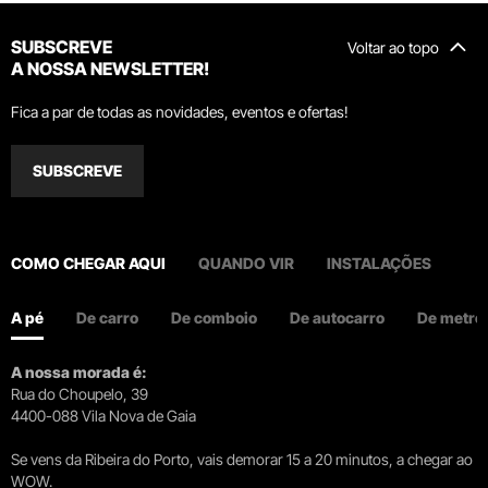
SUBSCREVE
Voltar ao topo
A NOSSA NEWSLETTER!
Fica a par de todas as novidades, eventos e ofertas!
SUBSCREVE
COMO CHEGAR AQUI
QUANDO VIR
INSTALAÇÕES
A pé
De carro
De comboio
De autocarro
De metro
A nossa morada é:
Rua do Choupelo, 39
4400-088 Vila Nova de Gaia
Se vens da Ribeira do Porto, vais demorar 15 a 20 minutos, a chegar ao
WOW.