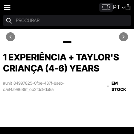
PT
1 EXPERIÊNCIA + TAYLOR'S
CRIANÇA (4-6) YEARS
#unit_84997825-0fbe-437f-8aeb-
EM
c7ef4a98689f_op2fdc9da9a
STOCK