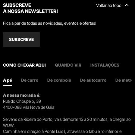
SUBSCREVE
Voltar ao topo
A NOSSA NEWSLETTER!
Fica a par de todas as novidades, eventos e ofertas!
SUBSCREVE
COMO CHEGAR AQUI
QUANDO VIR
INSTALAÇÕES
A pé
De carro
De comboio
De autocarro
De metro
A nossa morada é:
Rua do Choupelo, 39
4400-088 Vila Nova de Gaia
Se vens da Ribeira do Porto, vais demorar 15 a 20 minutos, a chegar ao
WOW.
Caminha em direção à Ponte Luís I, atravessa o tabuleiro inferior e