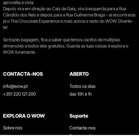
aproveita a vista.
Depois vira em direção ao Cais de Gaia, vira à esquerda para a Rua
Cândido dos Reis e depois para a Rua Guilherme Braga – aí encontrarás
já o The Chocolate Experience e mais acima o resto do WOW. Diverte-
te!
Se trazes bagagem, fica a saber que temos cacifos de múltiplas
dimensões e todos eles gratuitos. Guarda as tuas coisas e explora o
WOW livremente.
CONTACTA-NOS
ABERTO
info@wow.pt
Todos os dias
+351 220 121 200
das 10h à 1h
EXPLORA O WOW
Suporte
Sobre nós
Contacta-nos
Museus
Perguntas frequentes