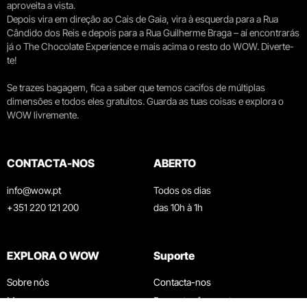
aproveita a vista.
Depois vira em direção ao Cais de Gaia, vira à esquerda para a Rua
Cândido dos Reis e depois para a Rua Guilherme Braga – aí encontrarás
já o The Chocolate Experience e mais acima o resto do WOW. Diverte-
te!
Se trazes bagagem, fica a saber que temos cacifos de múltiplas
dimensões e todos eles gratuitos. Guarda as tuas coisas e explora o
WOW livremente.
CONTACTA-NOS
ABERTO
info@wow.pt
Todos os dias
+351 220 121 200
das 10h à 1h
EXPLORA O WOW
Suporte
Sobre nós
Contacta-nos
Museus
Perguntas frequentes