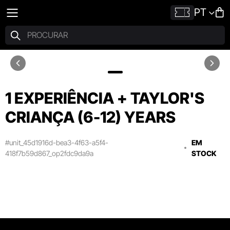
PT
1 EXPERIÊNCIA + TAYLOR'S
CRIANÇA (6-12) YEARS
#unit_45d1916d-bea3-4f63-a5f4-
EM
418f7b59d867_op2fdc9da9a
STOCK