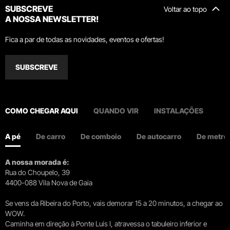
SUBSCREVE
Voltar ao topo
A NOSSA NEWSLETTER!
Fica a par de todas as novidades, eventos e ofertas!
SUBSCREVE
COMO CHEGAR AQUI
QUANDO VIR
INSTALAÇÕES
A pé
De carro
De comboio
De autocarro
De metro
A nossa morada é:
Rua do Choupelo, 39
4400-088 Vila Nova de Gaia
Se vens da Ribeira do Porto, vais demorar 15 a 20 minutos, a chegar ao
WOW.
Caminha em direção à Ponte Luís I, atravessa o tabuleiro inferior e