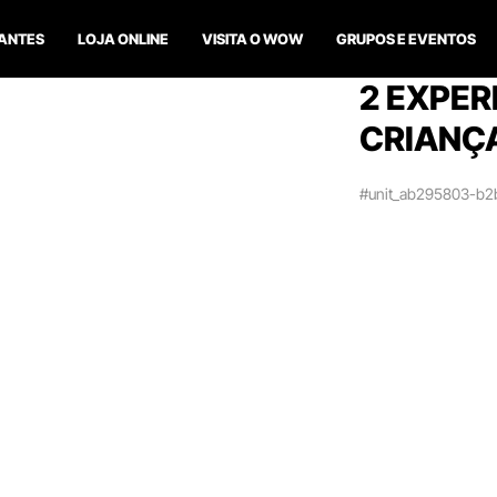
ANTES
LOJA ONLINE
VISITA O WOW
GRUPOS E EVENTOS
2 EXPER
CRIANÇ
#unit_ab295803-b