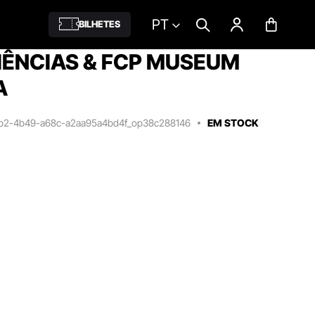
PT
BILHETES
IÊNCIAS & FCP MUSEUM
A
2b2-4b49-a68c-a2aa95a4bd4f_op38c288146
EM STOCK