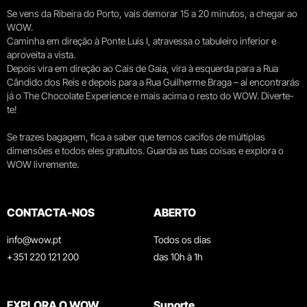
Se vens da Ribeira do Porto, vais demorar 15 a 20 minutos, a chegar ao
WOW.
Caminha em direção à Ponte Luís I, atravessa o tabuleiro inferior e
aproveita a vista.
Depois vira em direção ao Cais de Gaia, vira à esquerda para a Rua
Cândido dos Reis e depois para a Rua Guilherme Braga – aí encontrarás
já o The Chocolate Experience e mais acima o resto do WOW. Diverte-
te!
Se trazes bagagem, fica a saber que temos cacifos de múltiplas
dimensões e todos eles gratuitos. Guarda as tuas coisas e explora o
WOW livremente.
CONTACTA-NOS
ABERTO
info@wow.pt
Todos os dias
+351 220 121 200
das 10h à 1h
EXPLORA O WOW
Suporte