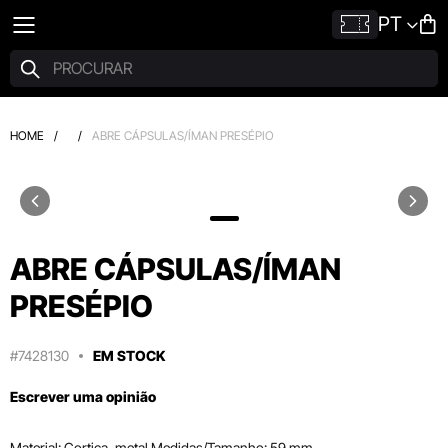
PT
HOME
/
/
ABRE CÁPSULAS/ÍMAN PRESÉPIO
ABRE CÁPSULAS/ÍMAN
PRESÉPIO
#7428130
EM STOCK
Escrever uma opinião
Material: Cortiça, metal Medidas/Tamanho: 59 mm