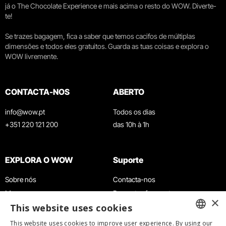
já o The Chocolate Experience e mais acima o resto do WOW. Diverte-
te!
Se trazes bagagem, fica a saber que temos cacifos de múltiplas
dimensões e todos eles gratuitos. Guarda as tuas coisas e explora o
WOW livremente.
CONTACTA-NOS
ABERTO
info@wow.pt
Todos os dias
+351 220 121 200
das 10h à 1h
EXPLORA O WOW
Suporte
Sobre nós
Contacta-nos
Museus
Perguntas frequentes
×
This website uses cookies
Agenda
Termos e Condições
Notícias
Política de privacidade e cookies
This website uses cookies to improve user experience. By using our