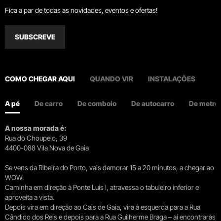
Fica a par de todas as novidades, eventos e ofertas!
SUBSCREVE
COMO CHEGAR AQUI
QUANDO VIR
INSTALAÇÕES
A pé
De carro
De comboio
De autocarro
De metro
A nossa morada é:
Rua do Choupelo, 39
4400-088 Vila Nova de Gaia
Se vens da Ribeira do Porto, vais demorar 15 a 20 minutos, a chegar ao
WOW.
Caminha em direção à Ponte Luís I, atravessa o tabuleiro inferior e
aproveita a vista.
Depois vira em direção ao Cais de Gaia, vira à esquerda para a Rua
Cândido dos Reis e depois para a Rua Guilherme Braga – aí encontrarás