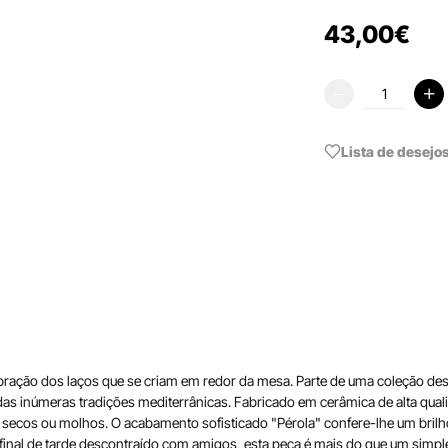
43
,
00
€
Lista de desejo
bração dos laços que se criam em redor da mesa. Parte de uma coleção des
 das inúmeras tradições mediterrânicas. Fabricado em cerâmica de alta qual
 secos ou molhos. O acabamento sofisticado "Pérola" confere-lhe um brilho
m final de tarde descontraído com amigos, esta peça é mais do que um simpl