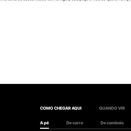
COMO CHEGAR AQUI
QUANDO VIR
A pé
De carro
De comboio