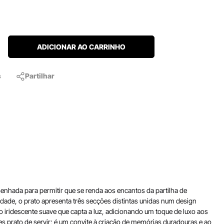
ADICIONAR AO CARRINHO
s
Partilhar
enhada para permitir que se renda aos encantos da partilha de
idade, o prato apresenta três secções distintas unidas num design
 iridescente suave que capta a luz, adicionando um toque de luxo aos
es prato de servir; é um convite à criação de memórias duradouras e ao