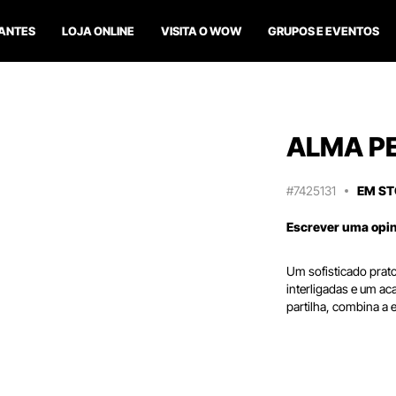
ANTES
LOJA ONLINE
VISITA O WOW
GRUPOS E EVENTOS
ALMA P
#7425131
EM S
Escrever uma opi
Um sofisticado prato
interligadas e um a
partilha, combina a 