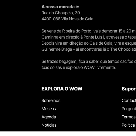
A nossa morada é:
Rua do Choupelo, 39
4400-088 Vila Nova de Gaia
Se vens da Ribeira do Porto, vais demorar 15 a 20
Caminha em direção à Ponte Luís I, atravessa o tabule
Depois vira em direção ao Cais de Gaia, vira à esqu
Guilherme Braga – aí encontrarás já o The Chocolat
Se trazes bagagem, fica a saber que temos cacifos d
tuas coisas e explora o WOW livremente.
EXPLORA O WOW
Supor
Sobre nós
Contac
Museus
Pergunt
Agenda
Termos
Notícias
Política
Restaurantes
Trabal