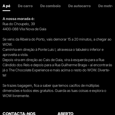
A pé
De carro
De comboio
De autocarro
De metro
A nossa morada é:
Rua do Choupelo, 39
4400-088 Vila Nova de Gaia
Se vens da Ribeira do Porto, vais demorar 15 a 20 minutos, a chegar ao
WOW.
Caminha em direção à Ponte Luís I, atravessa o tabuleiro inferior e
aproveita a vista.
Depois vira em direção ao Cais de Gaia, vira à esquerda para a Rua
Cândido dos Reis e depois para a Rua Guilherme Braga – aí encontrarás
já o The Chocolate Experience e mais acima o resto do WOW. Diverte-
te!
Se trazes bagagem, fica a saber que temos cacifos de múltiplas
dimensões e todos eles gratuitos. Guarda as tuas coisas e explora o
WOW livremente.
CONTACTA-NOS
ABERTO