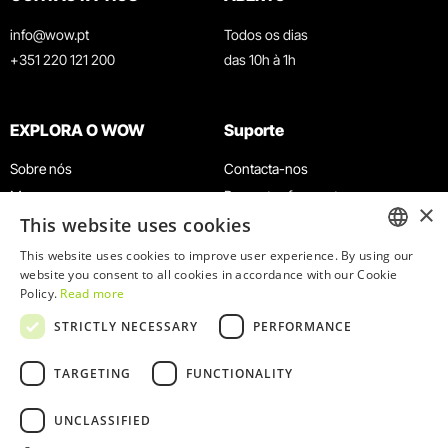
info@wow.pt
Todos os dias
+351 220 121 200
das 10h à 1h
EXPLORA O WOW
Suporte
Sobre nós
Contacta-nos
Museus
Perguntas frequentes
×
This website uses cookies
Agenda
Termos e Condições
Notícias
Política de privacidade e cookies
This website uses cookies to improve user experience. By using our
ENGLISH
website you consent to all cookies in accordance with our Cookie
Restaurantes
Trabalha connosco
Policy.
Read more
Cartão WOW
Canal de denúncias
PORTUGUESE
STRICTLY NECESSARY
PERFORMANCE
Grupos e Eventos
Livro de reclamações
Serviço Educativo
TARGETING
FUNCTIONALITY
UNCLASSIFIED