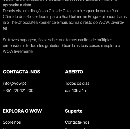
aproveita a vista.
Depois vira em direção ao Cais de Gaia, vira à esquerda para a Rua
Cândido dos Reis e depois para a Rua Guilherme Braga – aí encontrarás
já o The Chocolate Experience e mais acima o resto do WOW. Diverte-
te!
Se trazes bagagem, fica a saber que temos cacifos de múltiplas
dimensões e todos eles gratuitos. Guarda as tuas coisas e explora o
WOW livremente.
CONTACTA-NOS
ABERTO
info@wow.pt
Todos os dias
+351 220 121 200
das 10h à 1h
EXPLORA O WOW
Suporte
Sobre nós
Contacta-nos
Museus
Perguntas frequentes