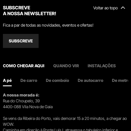
SUBSCREVE
Voltar ao topo
A NOSSA NEWSLETTER!
Fica a par de todas as novidades, eventos e ofertas!
SUBSCREVE
COMO CHEGAR AQUI
QUANDO VIR
INSTALAÇÕES
A pé
De carro
De comboio
De autocarro
De metro
A nossa morada é:
Rua do Choupelo, 39
4400-088 Vila Nova de Gaia
Se vens da Ribeira do Porto, vais demorar 15 a 20 minutos, a chegar ao
WOW.
Caminha em direção à Ponte Luís I, atravessa o tabuleiro inferior e