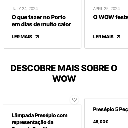
JULY 24, 2024
APRIL 25, 2024
O que fazer no Porto
O WOW festej
em dias de muito calor
LER MAIS
LER MAIS
DESCOBRE MAIS SOBRE O
WOW
Presépio 5 Pe
Lâmpada Presépio com
representação da
45
,
00
€