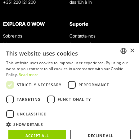
+351 220 121 200
das 10h à 1h
EXPLORA O WOW
Suporte
Sobre nós
Contacta-nos
Museus
Perguntas frequentes
×
This website uses cookies
Agenda
Termos e Condições
Notícias
Política de privacidade e cookies
This website uses cookies to improve user experience. By using our
ENGLISH
website you consent to all cookies in accordance with our Cookie
Restaurantes
Trabalha connosco
Policy.
Read more
Cartão WOW
Canal de denúncias
PORTUGUESE
STRICTLY NECESSARY
PERFORMANCE
Grupos e Eventos
Livro de reclamações
Serviço Educativo
TARGETING
FUNCTIONALITY
UNCLASSIFIED
SHOW DETAILS
© 2026
WOW
ACCEPT ALL
DECLINE ALL