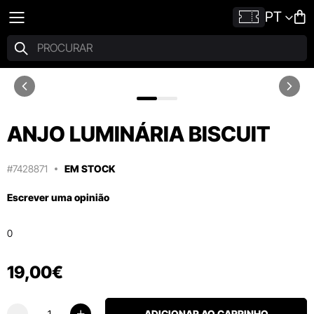
PT
ANJO LUMINÁRIA BISCUIT
#7428871
EM STOCK
Escrever uma opinião
0
19
,
00
€
ADICIONAR AO CARRINHO