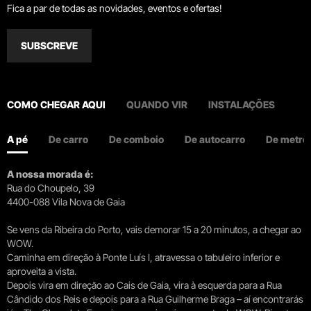
Fica a par de todas as novidades, eventos e ofertas!
SUBSCREVE
COMO CHEGAR AQUI
QUANDO VIR
INSTALAÇÕES
A pé
De carro
De comboio
De autocarro
De metro
A nossa morada é:
Rua do Choupelo, 39
4400-088 Vila Nova de Gaia
Se vens da Ribeira do Porto, vais demorar 15 a 20 minutos, a chegar ao
WOW.
Caminha em direção à Ponte Luís I, atravessa o tabuleiro inferior e
aproveita a vista.
Depois vira em direção ao Cais de Gaia, vira à esquerda para a Rua
Cândido dos Reis e depois para a Rua Guilherme Braga – aí encontrarás