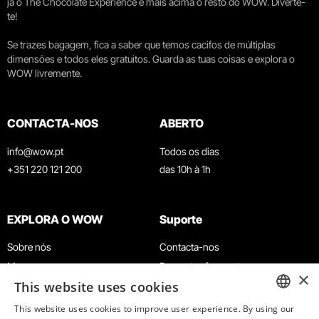
já o The Chocolate Experience e mais acima o resto do WOW. Diverte-
te!
Se trazes bagagem, fica a saber que temos cacifos de múltiplas
dimensões e todos eles gratuitos. Guarda as tuas coisas e explora o
WOW livremente.
CONTACTA-NOS
ABERTO
info@wow.pt
Todos os dias
+351 220 121 200
das 10h à 1h
EXPLORA O WOW
Suporte
Sobre nós
Contacta-nos
Museus
Perguntas frequentes
×
This website uses cookies
Agenda
Termos e Condições
Notícias
Política de privacidade e cookies
This website uses cookies to improve user experience. By using our
ENGLISH