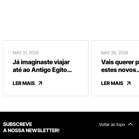
MAY 31, 2026
MAY 26, 2026
Já imaginaste viajar
Vais querer 
até ao Antigo Egito
estes novos
sem sair de Vila Nova
chocolates b
LER MAIS
LER MAIS
de Gaia?
da Vinte Vint
SUBSCREVE
Voltar ao topo
A NOSSA NEWSLETTER!