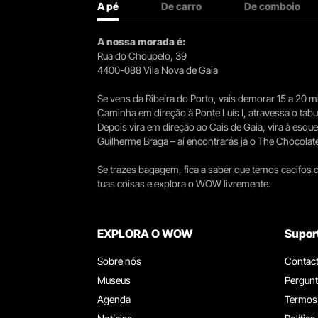
A pé
De carro
De comboio
A nossa morada é:
Rua do Choupelo, 39
4400-088 Vila Nova de Gaia
Se vens da Ribeira do Porto, vais demorar 15 a 20
Caminha em direção à Ponte Luís I, atravessa o tabule
Depois vira em direção ao Cais de Gaia, vira à esqu
Guilherme Braga – aí encontrarás já o The Chocolat
Se trazes bagagem, fica a saber que temos cacifos d
tuas coisas e explora o WOW livremente.
EXPLORA O WOW
Supor
Sobre nós
Contac
Museus
Pergunt
Agenda
Termos