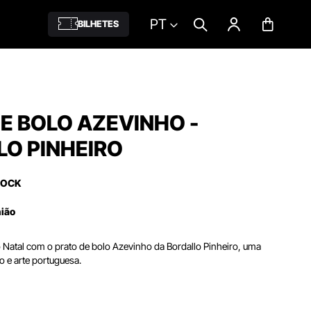
PT
BILHETES
E BOLO AZEVINHO -
O PINHEIRO
TOCK
nião
o Natal com o prato de bolo Azevinho da Bordallo Pinheiro, uma
o e arte portuguesa.