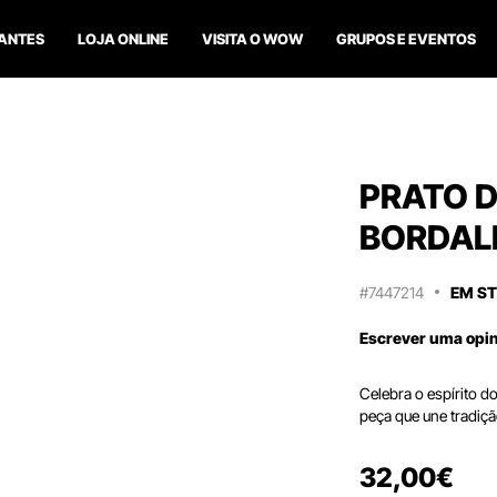
ANTES
LOJA ONLINE
VISITA O WOW
GRUPOS E EVENTOS
PRATO D
BORDALL
#7447214
EM S
Escrever uma opi
Celebra o espírito d
peça que une tradiçã
32
,
00
€