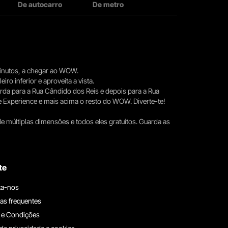
De autocarro
De metro
 minutos, a chegar ao WOW.
iro inferior e aproveita a vista.
erda para a Rua Cândido dos Reis e depois para a Rua
e Experience e mais acima o resto do WOW. Diverte-te!
e múltiplas dimensões e todos eles gratuitos. Guarda as
te
ta-nos
as frequentes
 e Condições