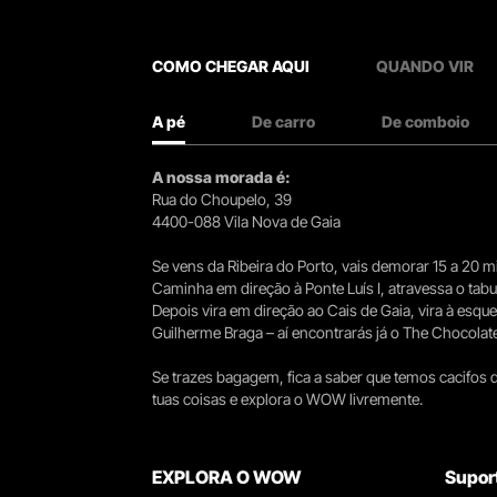
COMO CHEGAR AQUI
QUANDO VIR
A pé
De carro
De comboio
A nossa morada é:
Rua do Choupelo, 39
4400-088 Vila Nova de Gaia
Se vens da Ribeira do Porto, vais demorar 15 a 20
Caminha em direção à Ponte Luís I, atravessa o tabule
Depois vira em direção ao Cais de Gaia, vira à esqu
Guilherme Braga – aí encontrarás já o The Chocolat
Se trazes bagagem, fica a saber que temos cacifos d
tuas coisas e explora o WOW livremente.
EXPLORA O WOW
Supor