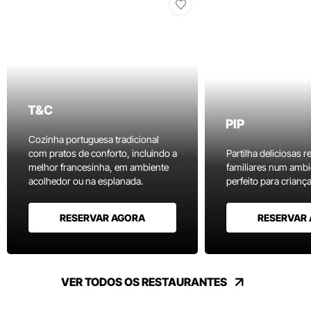
T&C
PIP
Cozinha portuguesa tradicional
com pratos de conforto, incluindo a
Partilha deliciosas r
melhor francesinha, em ambiente
familiares num ambi
acolhedor ou na esplanada.
perfeito para criança
RESERVAR AGORA
RESERVAR
VER TODOS OS RESTAURANTES