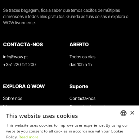
Se trazes bagagem, fica a saber que temos cacifos de múltiplas
dimensões e todos eles gratuitos. Guarda as tuas coisas e explora o
WOW livremente.
CONTACTA-NOS
ABERTO
info@wow.pt
Todos os dias
+351 220 121 200
das 10h à 1h
EXPLORA O WOW
Suporte
Sobre nós
Contacta-nos
Museus
Perguntas frequentes
×
This website uses cookies
Agenda
Termos e Condições
Notícias
Política de privacidade e cookies
This website uses cookies to improve user experience. By using our
ENGLISH
website you consent to all cookies in accordance with our Cookie
Restaurantes
Trabalha connosco
Policy.
Read more