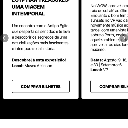
No WOW, aproveitam
UMA VIAGEM
raio de sol até ao últ
INTEMPORAL
Enquanto o bom temp
sunsets no VP vão da
novamente música aos
Um
encontro com o
Antigo Egito
tarde, com uma vista i
que desperta os sentidos e te leva
sobre o Porto, cocktai
a descobrir os segredos de uma
aquele ambiente perfe
das civilizações mais fascinantes
aproveitar os dias lo
e intemporais da história.
máximo.
Descobre já esta exposição!
Datas:
Agosto: 9, 16,
e 30 | Setembro: 6
Local:
Museu
Atkinson
Local:
VP
COMPRAR BILHETES
COMPRAR BIL