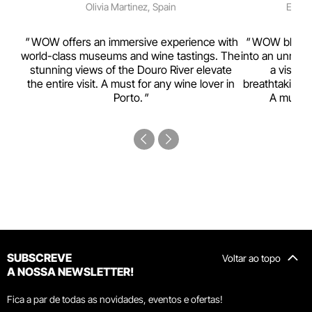
Olivia Martinez, Spain
Emma 
rism,
WOW offers an immersive experience with
WOW blends w
ting
world-class museums and wine tastings. The
into an unmiss
to
stunning views of the Douro River elevate
a visual
top
the entire visit. A must for any wine lover in
breathtaking v
Porto.
A must-s
SUBSCREVE
Voltar ao topo
A NOSSA NEWSLETTER!
Fica a par de todas as novidades, eventos e ofertas!