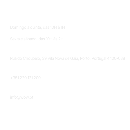
HORÁRIOS
Domingo a quinta, das 10H à 1H
Sexta e sábado, das 10H às 2H
LOCALIZAÇÃO
Rua do Choupelo, 39 Vila Nova de Gaia, Porto, Portugal 4400-088
TELEFONE
+351 220 121 200
EMAIL
info@wow.pt