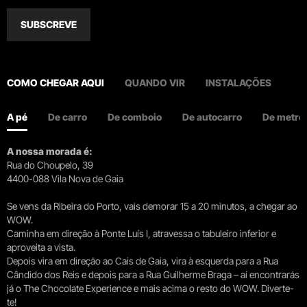
SUBSCREVE
COMO CHEGAR AQUI
QUANDO VIR
INSTALAÇÕES
A pé
De carro
De comboio
De autocarro
De metro
A nossa morada é:
Rua do Choupelo, 39
4400-088 Vila Nova de Gaia
Se vens da Ribeira do Porto, vais demorar 15 a 20 minutos, a chegar ao
WOW.
Caminha em direção à Ponte Luís I, atravessa o tabuleiro inferior e
aproveita a vista.
Depois vira em direção ao Cais de Gaia, vira à esquerda para a Rua
Cândido dos Reis e depois para a Rua Guilherme Braga – aí encontrarás
já o The Chocolate Experience e mais acima o resto do WOW. Diverte-
te!