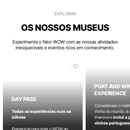
EXPLORAR
OS NOSSOS MUSEUS
Experimenta o fator WOW com as nossas atividades
inesquecíveis e eventos ricos em conhecimento.
PORT AND WI
EXPERIENCE
DAY PASS
Considerado o mel
Todas as experiências num só
Vinho do mundo, é
bilhete
imersiva e
inclui a
vinhos portugues
Prepara-te para viver o WOW ao