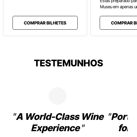
Estás preparado pa
Museu em apenas u
COMPRAR BILHETES
COMPRAR B
TESTEMUNHOS
A World-Class Wine
Porto
Experience
for 