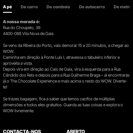
A pé
De carro
De comboio
De autocarro
De metro
A nossa morada é:
Rua do Choupelo, 39
4400-088 Vila Nova de Gaia
Se vens da Ribeira do Porto, vais demorar 15 a 20 minutos, a chegar ao
WOW.
Caminha em direção à Ponte Luís I, atravessa o tabuleiro inferior e
aproveita a vista.
Depois vira em direção ao Cais de Gaia, vira à esquerda para a Rua
Cândido dos Reis e depois para a Rua Guilherme Braga – aí encontrarás
já o The Chocolate Experience e mais acima o resto do WOW. Diverte-
te!
Se trazes bagagem, fica a saber que temos cacifos de múltiplas
dimensões e todos eles gratuitos. Guarda as tuas coisas e explora o
WOW livremente.
CONTACTA-NOS
ABERTO