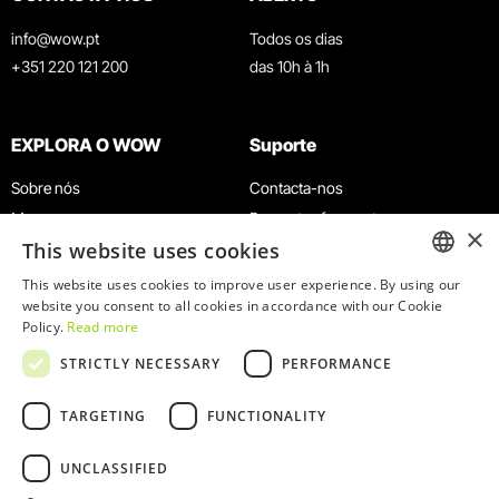
info@wow.pt
Todos os dias
+351 220 121 200
das 10h à 1h
EXPLORA O WOW
Suporte
Sobre nós
Contacta-nos
Museus
Perguntas frequentes
×
This website uses cookies
Agenda
Termos e Condições
Notícias
Política de privacidade e cookies
This website uses cookies to improve user experience. By using our
ENGLISH
website you consent to all cookies in accordance with our Cookie
Restaurantes
Trabalha connosco
Policy.
Read more
Cartão WOW
Canal de denúncias
PORTUGUESE
STRICTLY NECESSARY
PERFORMANCE
Grupos e Eventos
Livro de reclamações
Serviço Educativo
TARGETING
FUNCTIONALITY
UNCLASSIFIED