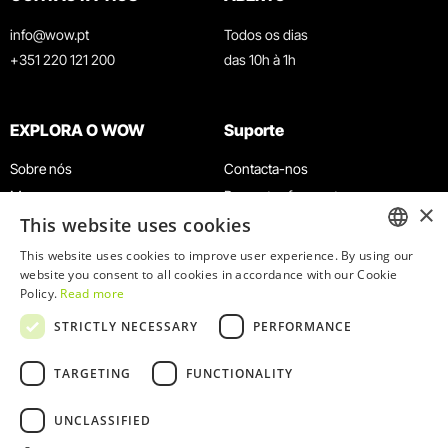
info@wow.pt
Todos os dias
+351 220 121 200
das 10h à 1h
EXPLORA O WOW
Suporte
Sobre nós
Contacta-nos
Museus
Perguntas frequentes
×
This website uses cookies
Agenda
Termos e Condições
Notícias
Política de privacidade e cookies
This website uses cookies to improve user experience. By using our
ENGLISH
website you consent to all cookies in accordance with our Cookie
Restaurantes
Trabalha connosco
Policy.
Read more
Cartão WOW
Canal de denúncias
PORTUGUESE
STRICTLY NECESSARY
PERFORMANCE
Grupos e Eventos
Livro de reclamações
Serviço Educativo
TARGETING
FUNCTIONALITY
UNCLASSIFIED