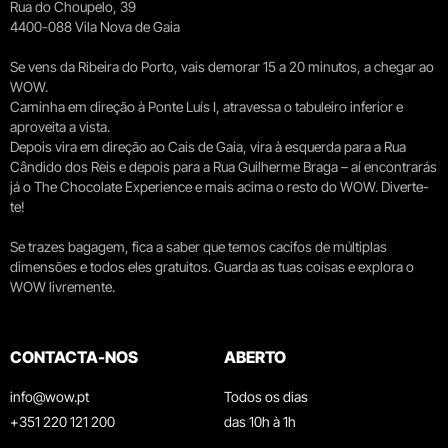
Rua do Choupelo, 39
4400-088 Vila Nova de Gaia
Se vens da Ribeira do Porto, vais demorar 15 a 20 minutos, a chegar ao
WOW.
Caminha em direção à Ponte Luís I, atravessa o tabuleiro inferior e
aproveita a vista.
Depois vira em direção ao Cais de Gaia, vira à esquerda para a Rua
Cândido dos Reis e depois para a Rua Guilherme Braga – aí encontrarás
já o The Chocolate Experience e mais acima o resto do WOW. Diverte-
te!
Se trazes bagagem, fica a saber que temos cacifos de múltiplas
dimensões e todos eles gratuitos. Guarda as tuas coisas e explora o
WOW livremente.
CONTACTA-NOS
ABERTO
info@wow.pt
Todos os dias
+351 220 121 200
das 10h à 1h