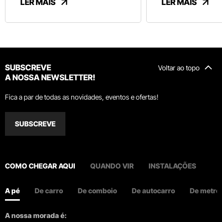
LER MAIS
LER MAIS
SUBSCREVE
Voltar ao topo
A NOSSA NEWSLETTER!
Fica a par de todas as novidades, eventos e ofertas!
SUBSCREVE
COMO CHEGAR AQUI
QUANDO VIR
INSTALAÇÕES
A pé
De carro
De comboio
De autocarro
De metro
A nossa morada é: