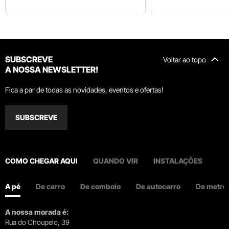
SUBSCREVE
Voltar ao topo
A NOSSA NEWSLETTER!
Fica a par de todas as novidades, eventos e ofertas!
SUBSCREVE
COMO CHEGAR AQUI
QUANDO VIR
INSTALAÇÕES
A pé
De carro
De comboio
De autocarro
De metro
A nossa morada é:
Rua do Choupelo, 39