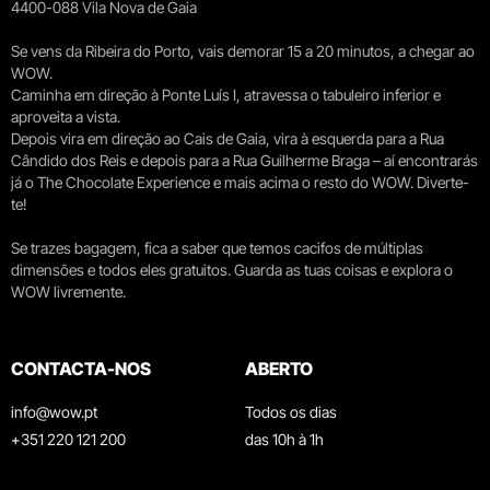
4400-088 Vila Nova de Gaia
Se vens da Ribeira do Porto, vais demorar 15 a 20 minutos, a chegar ao
WOW.
Caminha em direção à Ponte Luís I, atravessa o tabuleiro inferior e
aproveita a vista.
Depois vira em direção ao Cais de Gaia, vira à esquerda para a Rua
Cândido dos Reis e depois para a Rua Guilherme Braga – aí encontrarás
já o The Chocolate Experience e mais acima o resto do WOW. Diverte-
te!
Se trazes bagagem, fica a saber que temos cacifos de múltiplas
dimensões e todos eles gratuitos. Guarda as tuas coisas e explora o
WOW livremente.
CONTACTA-NOS
ABERTO
info@wow.pt
Todos os dias
+351 220 121 200
das 10h à 1h