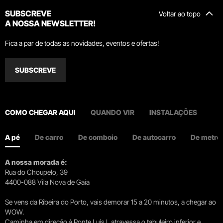
SUBSCREVE
Voltar ao topo
A NOSSA NEWSLETTER!
Fica a par de todas as novidades, eventos e ofertas!
SUBSCREVE
COMO CHEGAR AQUI
QUANDO VIR
INSTALAÇÕES
A pé
De carro
De comboio
De autocarro
De metro
A nossa morada é:
Rua do Choupelo, 39
4400-088 Vila Nova de Gaia
Se vens da Ribeira do Porto, vais demorar 15 a 20 minutos, a chegar ao
WOW.
Caminha em direção à Ponte Luís I, atravessa o tabuleiro inferior e