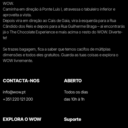
WOW.
Caminha em direção à Ponte Luís I, atravessa o tabuleiro inferior e
aproveita a vista.
Depois vira em direção ao Cais de Gaia, vira à esquerda para a Rua
Cândido dos Reis e depois para a Rua Guilherme Braga – aí encontrarás
já o The Chocolate Experience e mais acima o resto do WOW. Diverte-
te!
Se trazes bagagem, fica a saber que temos cacifos de múltiplas
dimensões e todos eles gratuitos. Guarda as tuas coisas e explora o
WOW livremente.
CONTACTA-NOS
ABERTO
info@wow.pt
Todos os dias
+351 220 121 200
das 10h à 1h
EXPLORA O WOW
Suporte