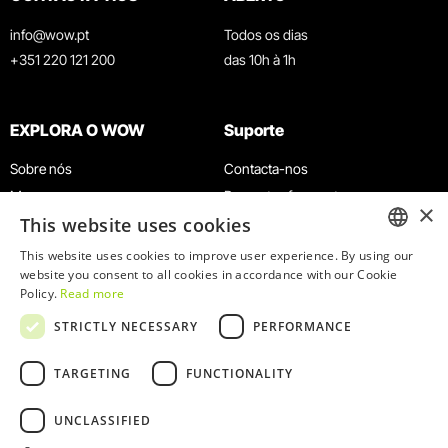
info@wow.pt
Todos os dias
+351 220 121 200
das 10h à 1h
EXPLORA O WOW
Suporte
Sobre nós
Contacta-nos
Museus
Perguntas frequentes
×
This website uses cookies
Agenda
Termos e Condições
Notícias
Política de privacidade e cookies
This website uses cookies to improve user experience. By using our
ENGLISH
website you consent to all cookies in accordance with our Cookie
Restaurantes
Trabalha connosco
Policy.
Read more
Cartão WOW
Canal de denúncias
PORTUGUESE
STRICTLY NECESSARY
PERFORMANCE
Grupos e Eventos
Livro de reclamações
Serviço Educativo
TARGETING
FUNCTIONALITY
UNCLASSIFIED