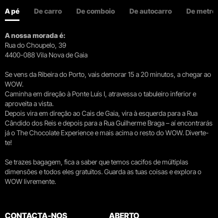
A pé
De carro
De comboio
De autocarro
De metro
A nossa morada é:
Rua do Choupelo, 39
4400-088 Vila Nova de Gaia
Se vens da Ribeira do Porto, vais demorar 15 a 20 minutos, a chegar ao
WOW.
Caminha em direção à Ponte Luís I, atravessa o tabuleiro inferior e
aproveita a vista.
Depois vira em direção ao Cais de Gaia, vira à esquerda para a Rua
Cândido dos Reis e depois para a Rua Guilherme Braga – aí encontrarás
já o The Chocolate Experience e mais acima o resto do WOW. Diverte-
te!
Se trazes bagagem, fica a saber que temos cacifos de múltiplas
dimensões e todos eles gratuitos. Guarda as tuas coisas e explora o
WOW livremente.
CONTACTA-NOS
ABERTO