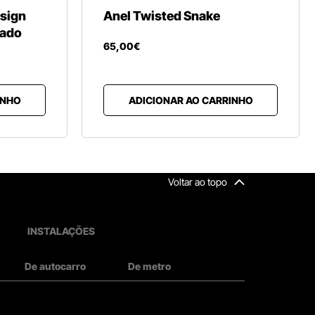
esign
Anel Twisted Snake
cado
65
,
00
€
INHO
ADICIONAR AO CARRINHO
Voltar ao topo
INSTALAÇÕES
De autocarro
De metro