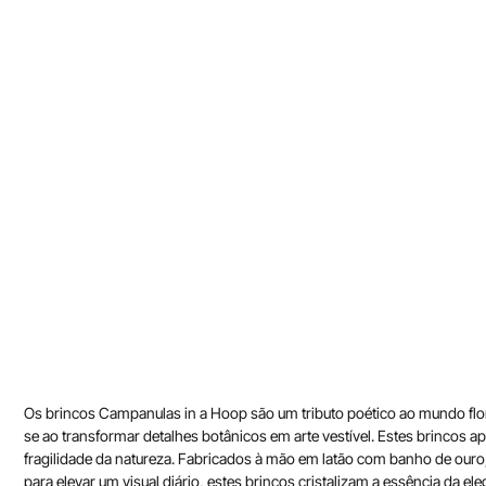
Os brincos Campanulas in a Hoop são um tributo poético ao mundo flora
se ao transformar detalhes botânicos em arte vestível. Estes brincos
fragilidade da natureza. Fabricados à mão em latão com banho de ouro,
para elevar um visual diário, estes brincos cristalizam a essência da