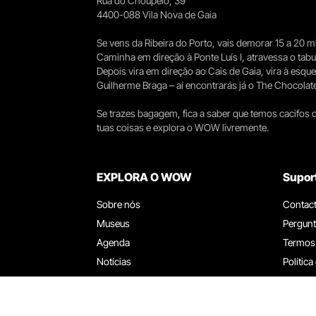
Rua do Choupelo, 39
4400-088 Vila Nova de Gaia
Se vens da Ribeira do Porto, vais demorar 15 a 20
Caminha em direção à Ponte Luís I, atravessa o tabule
Depois vira em direção ao Cais de Gaia, vira à esqu
Guilherme Braga – aí encontrarás já o The Chocolat
Se trazes bagagem, fica a saber que temos cacifos d
tuas coisas e explora o WOW livremente.
EXPLORA O WOW
Supor
Sobre nós
Contac
Museus
Pergunt
Agenda
Termos
Notícias
Política
Restaurantes
Trabal
Cartão WOW
Canal d