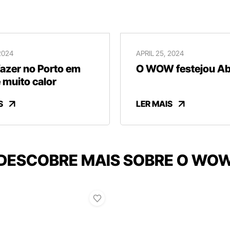
2024
APRIL 25, 2024
fazer no Porto em
O WOW festejou Abr
 muito calor
S
LER MAIS
DESCOBRE MAIS SOBRE O WO