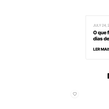
JULY 24, 
O que 
dias de
LER MAI