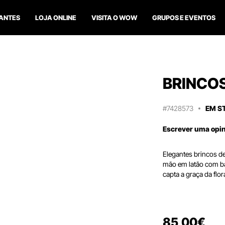
ANTES
LOJA ONLINE
VISITA O WOW
GRUPOS E EVENTOS
BRINCO
#7428573
EM S
Escrever uma opi
Elegantes brincos d
mão em latão com b
capta a graça da flo
85
,
00
€