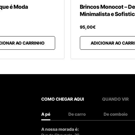
 que é Moda
Brincos Monocot – D
Minimalista e Sofisti
95
,
00
€
CIONAR AO CARRINHO
ADICIONAR AO CARR
COMO CHEGAR AQUI
QUANDO VIR
A pé
De carro
De comboio
A nossa morada é: