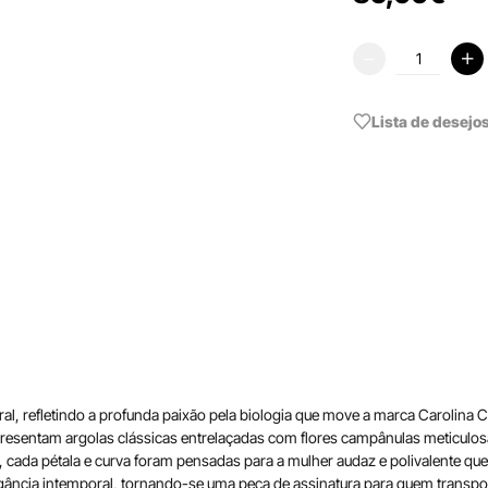
Lista de desejo
l, refletindo a profunda paixão pela biologia que move a marca Carolina 
 apresentam argolas clássicas entrelaçadas com flores campânulas meticulo
 cada pétala e curva foram pensadas para a mulher audaz e polivalente qu
 elegância intemporal, tornando-se uma peça de assinatura para quem transp