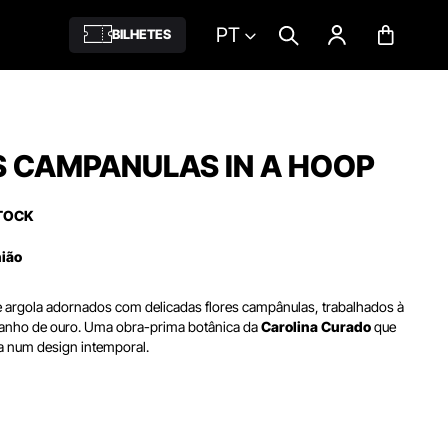
PT
BILHETES
S CAMPANULAS IN A HOOP
TOCK
nião
e argola adornados com delicadas flores campânulas, trabalhados à
anho de ouro. Uma obra-prima botânica da
Carolina Curado
que
ra num design intemporal.