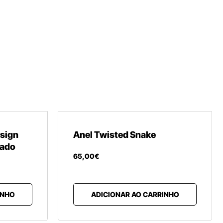
esign
Anel Twisted Snake
cado
65
,
00
€
INHO
ADICIONAR AO CARRINHO