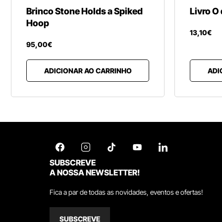
Brinco Stone Holds a Spiked
Livro O
Hoop
13
,
10
€
95
,
00
€
ADICIONAR AO CARRINHO
ADI
SUBSCREVE
A NOSSA NEWSLETTER!
Fica a par de todas as novidades, eventos e ofertas!
SUBSCREVE