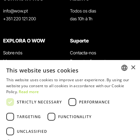
info@wow.pt
Todos os dias
+351 220 121 200
das 10h à 1h
EXPLORA O WOW
Suporte
Sobre nós
Contacta-nos
Museus
Perguntas frequentes
×
This website uses cookies
Agenda
Termos e Condições
Notícias
Política de privacidade e cookies
This website uses cookies to improve user experience. By using our
ENGLISH
website you consent to all cookies in accordance with our Cookie
Restaurantes
Trabalha connosco
Policy.
Read more
Cartão WOW
Canal de denúncias
PORTUGUESE
STRICTLY NECESSARY
PERFORMANCE
Grupos e Eventos
Livro de reclamações
Serviço Educativo
TARGETING
FUNCTIONALITY
UNCLASSIFIED