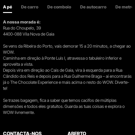
A pé
De carro
De comboio
De autocarro
De metro
A nossa morada é:
Rua do Choupelo, 39
4400-088 Vila Nova de Gaia
Se vens da Ribeira do Porto, vais demorar 15 a 20 minutos, a chegar ao
WOW.
Caminha em direção à Ponte Luís I, atravessa o tabuleiro inferior e
aproveita a vista.
Depois vira em direção ao Cais de Gaia, vira à esquerda para a Rua
Cândido dos Reis e depois para a Rua Guilherme Braga – aí encontrarás
já o The Chocolate Experience e mais acima o resto do WOW. Diverte-
te!
Se trazes bagagem, fica a saber que temos cacifos de múltiplas
dimensões e todos eles gratuitos. Guarda as tuas coisas e explora o
WOW livremente.
CONTACTA-NOS
ABERTO