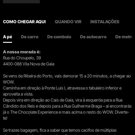
COMO CHEGAR AQUI
QUANDO VIR
INSTALAÇÕES
A pé
De carro
De comboio
De autocarro
De metro
A nossa morada é:
Rua do Choupelo, 39
4400-088 Vila Nova de Gaia
Se vens da Ribeira do Porto, vais demorar 15 a 20 minutos, a chegar ao
WOW.
Caminha em direção à Ponte Luís I, atravessa o tabuleiro inferior e
aproveita a vista.
Depois vira em direção ao Cais de Gaia, vira à esquerda para a Rua
Cândido dos Reis e depois para a Rua Guilherme Braga – aí encontrarás
já o The Chocolate Experience e mais acima o resto do WOW. Diverte-
te!
Se trazes bagagem, fica a saber que temos cacifos de múltiplas