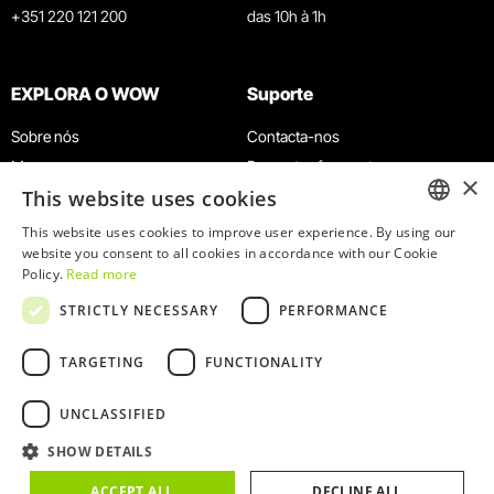
+351 220 121 200
das 10h à 1h
EXPLORA O WOW
Suporte
Sobre nós
Contacta-nos
Museus
Perguntas frequentes
×
This website uses cookies
Agenda
Termos e Condições
Notícias
Política de privacidade e cookies
This website uses cookies to improve user experience. By using our
ENGLISH
website you consent to all cookies in accordance with our Cookie
Restaurantes
Trabalha connosco
Policy.
Read more
Cartão WOW
Canal de denúncias
PORTUGUESE
STRICTLY NECESSARY
PERFORMANCE
Grupos e Eventos
Livro de reclamações
Serviço Educativo
TARGETING
FUNCTIONALITY
UNCLASSIFIED
SHOW DETAILS
© 2026
WOW
ACCEPT ALL
DECLINE ALL