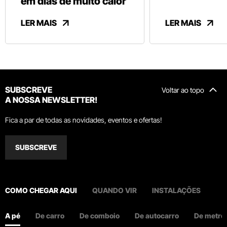
em dias de muito calor
LER MAIS
LER MAIS
SUBSCREVE
Voltar ao topo
A NOSSA NEWSLETTER!
Fica a par de todas as novidades, eventos e ofertas!
SUBSCREVE
COMO CHEGAR AQUI
QUANDO VIR
INSTALAÇÕES
A pé
De carro
De comboio
De autocarro
De metro