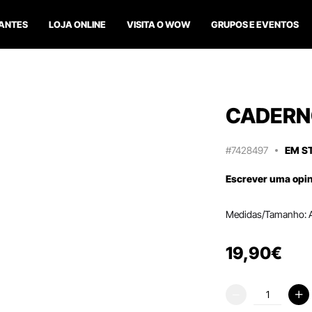
ANTES
LOJA ONLINE
VISITA O WOW
GRUPOS E EVENTOS
CADERN
#7428497
EM S
Escrever uma opi
Medidas/Tamanho: 
19
,
90
€