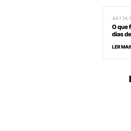
JULY 24, 
O que 
dias de
LER MAI