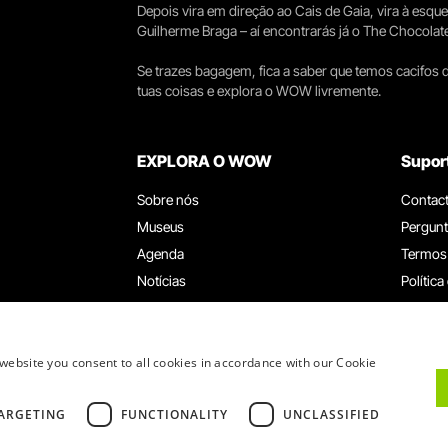
Depois vira em direção ao Cais de Gaia, vira à esqu
Guilherme Braga – aí encontrarás já o The Chocolat
Se trazes bagagem, fica a saber que temos cacifos d
tuas coisas e explora o WOW livremente.
EXPLORA O WOW
Supor
Sobre nós
Contac
Museus
Pergunt
Agenda
Termos
Notícias
Política
Restaurantes
Trabal
Cartão WOW
Canal d
Grupos e Eventos
Livro d
website you consent to all cookies in accordance with our Cookie
Serviço Educativo
ARGETING
FUNCTIONALITY
UNCLASSIFIED