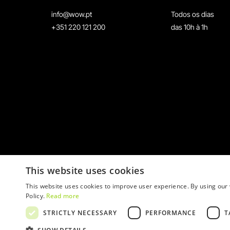
info@wow.pt
Todos os dias
+351 220 121 200
das 10h à 1h
This website uses cookies
This website uses cookies to improve user experience. By using our 
Policy.
Read more
STRICTLY NECESSARY
PERFORMANCE
T
© 2026 WOW