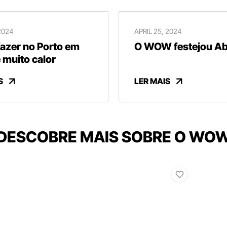
2024
APRIL 25, 2024
fazer no Porto em
O WOW festejou Abr
 muito calor
S
LER MAIS
DESCOBRE MAIS SOBRE O WO