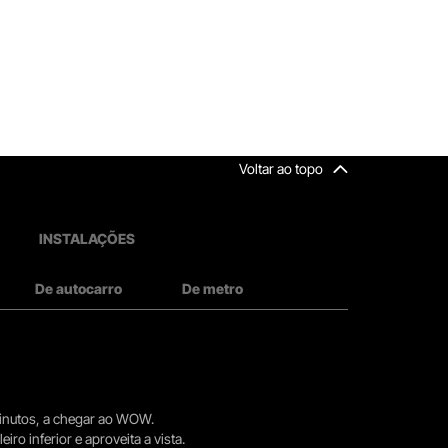
Voltar ao topo
INSTALAÇÕES
De autocarro
De metro
 minutos, a chegar ao WOW.
iro inferior e aproveita a vista.