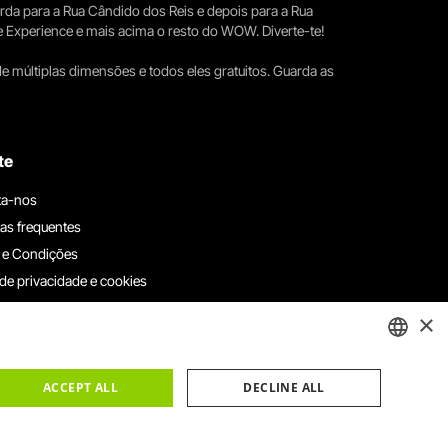
erda para a Rua Cândido dos Reis e depois para a Rua
e Experience e mais acima o resto do WOW. Diverte-te!
e múltiplas dimensões e todos eles gratuitos. Guarda as
te
ta-nos
as frequentes
 e Condições
 de privacidade e cookies
ha connosco
×
e denúncias
e reclamações
ENGLISH
ACCEPT ALL
DECLINE ALL
PORTUGUESE