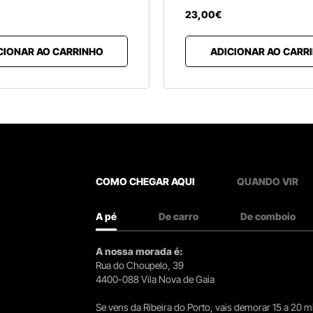
23
,
00
€
CIONAR AO CARRINHO
ADICIONAR AO CARR
COMO CHEGAR AQUI
QUANDO VIR
A pé
De carro
De comboio
A nossa morada é:
Rua do Choupelo, 39
4400-088 Vila Nova de Gaia
Se vens da Ribeira do Porto, vais demorar 15 a 20