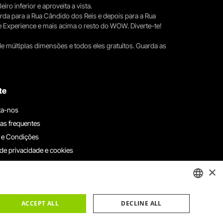
iro inferior e aproveita a vista.
erda para a Rua Cândido dos Reis e depois para a Rua
e Experience e mais acima o resto do WOW. Diverte-te!
e múltiplas dimensões e todos eles gratuitos. Guarda as
te
ta-nos
as frequentes
 e Condições
 de privacidade e cookies
ha connosco
×
e denúncias
e reclamações
ENGLISH
ACCEPT ALL
DECLINE ALL
PORTUGUESE