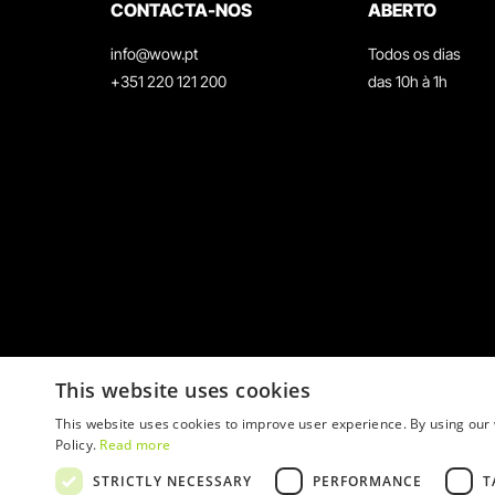
CONTACTA-NOS
ABERTO
info@wow.pt
Todos os dias
+351 220 121 200
das 10h à 1h
This website uses cookies
This website uses cookies to improve user experience. By using our 
Policy.
Read more
STRICTLY NECESSARY
PERFORMANCE
T