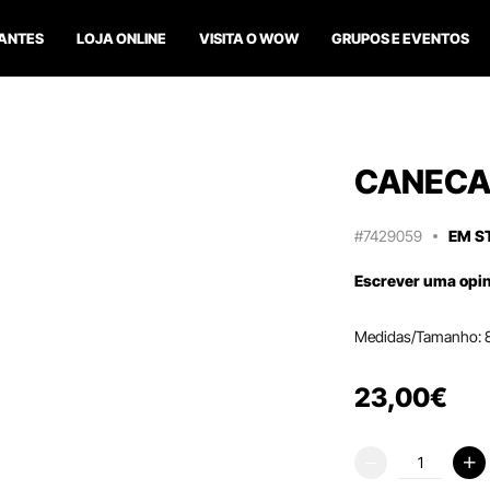
ANTES
LOJA ONLINE
VISITA O WOW
GRUPOS E EVENTOS
CANECA
#7429059
EM S
Escrever uma opi
Medidas/Tamanho: 8c
23
,
00
€