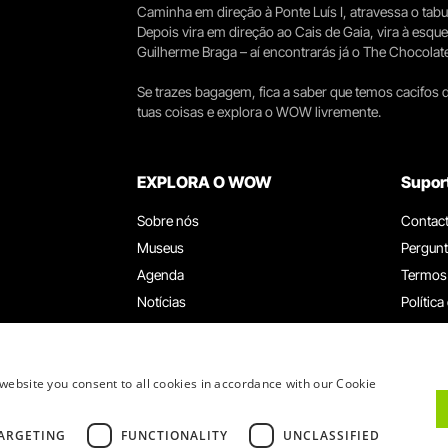
Caminha em direção à Ponte Luís I, atravessa o tabule
Depois vira em direção ao Cais de Gaia, vira à esqu
Guilherme Braga – aí encontrarás já o The Chocolat
Se trazes bagagem, fica a saber que temos cacifos d
tuas coisas e explora o WOW livremente.
EXPLORA O WOW
Supor
Sobre nós
Contac
Museus
Pergunt
Agenda
Termos
Notícias
Política
Restaurantes
Trabal
Cartão WOW
Canal d
Grupos e Eventos
Livro d
website you consent to all cookies in accordance with our Cookie
Serviço Educativo
ARGETING
FUNCTIONALITY
UNCLASSIFIED