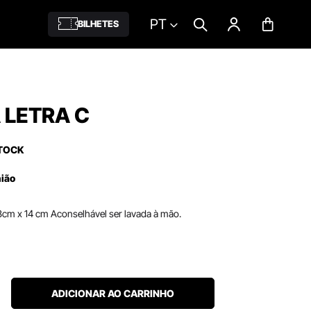
PT
BILHETES
 LETRA C
TOCK
nião
m x 14 cm Aconselhável ser lavada à mão.
ADICIONAR AO CARRINHO