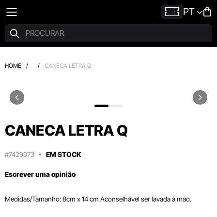
PT
HOME
/
/
CANECA LETRA Q
CANECA LETRA Q
#7429073
EM STOCK
Escrever uma opinião
Medidas/Tamanho: 8cm x 14 cm Aconselhável ser lavada à mão.