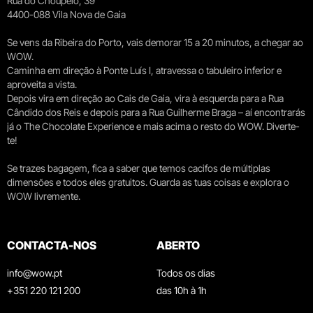
Rua do Choupelo, 39
4400-088 Vila Nova de Gaia
Se vens da Ribeira do Porto, vais demorar 15 a 20 minutos, a chegar ao
WOW.
Caminha em direção à Ponte Luís I, atravessa o tabuleiro inferior e
aproveita a vista.
Depois vira em direção ao Cais de Gaia, vira à esquerda para a Rua
Cândido dos Reis e depois para a Rua Guilherme Braga – aí encontrarás
já o The Chocolate Experience e mais acima o resto do WOW. Diverte-
te!
Se trazes bagagem, fica a saber que temos cacifos de múltiplas
dimensões e todos eles gratuitos. Guarda as tuas coisas e explora o
WOW livremente.
CONTACTA-NOS
ABERTO
info@wow.pt
Todos os dias
+351 220 121 200
das 10h à 1h