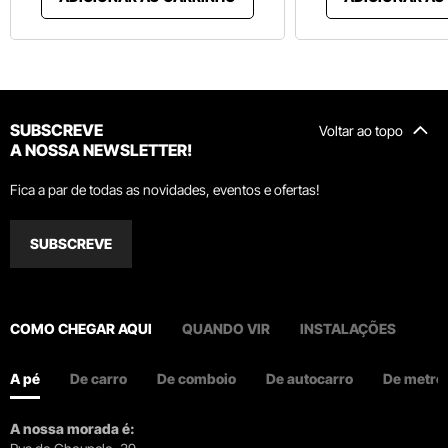
SUBSCREVE
Voltar ao topo
A NOSSA NEWSLETTER!
Fica a par de todas as novidades, eventos e ofertas!
SUBSCREVE
COMO CHEGAR AQUI
QUANDO VIR
INSTALAÇÕES
A pé
De carro
De comboio
De autocarro
De metro
A nossa morada é: