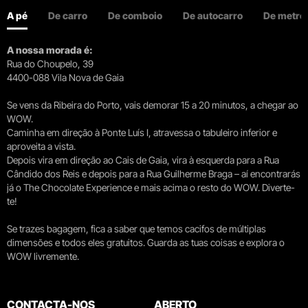
A pé
De carro
De comboio
De autocarro
De metro
A nossa morada é:
Rua do Choupelo, 39
4400-088 Vila Nova de Gaia
Se vens da Ribeira do Porto, vais demorar 15 a 20 minutos, a chegar ao
WOW.
Caminha em direção à Ponte Luís I, atravessa o tabuleiro inferior e
aproveita a vista.
Depois vira em direção ao Cais de Gaia, vira à esquerda para a Rua
Cândido dos Reis e depois para a Rua Guilherme Braga – aí encontrarás
já o The Chocolate Experience e mais acima o resto do WOW. Diverte-
te!
Se trazes bagagem, fica a saber que temos cacifos de múltiplas
dimensões e todos eles gratuitos. Guarda as tuas coisas e explora o
WOW livremente.
CONTACTA-NOS
ABERTO