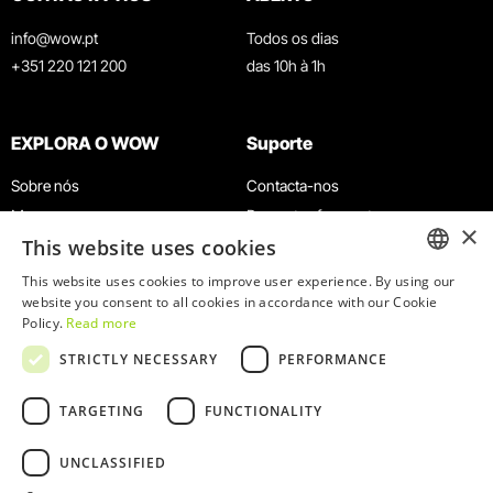
info@wow.pt
Todos os dias
+351 220 121 200
das 10h à 1h
EXPLORA O WOW
Suporte
Sobre nós
Contacta-nos
Museus
Perguntas frequentes
×
This website uses cookies
Agenda
Termos e Condições
Notícias
Política de privacidade e cookies
This website uses cookies to improve user experience. By using our
ENGLISH
website you consent to all cookies in accordance with our Cookie
Restaurantes
Trabalha connosco
Policy.
Read more
Cartão WOW
Canal de denúncias
PORTUGUESE
STRICTLY NECESSARY
PERFORMANCE
Grupos e Eventos
Livro de reclamações
Serviço Educativo
TARGETING
FUNCTIONALITY
UNCLASSIFIED