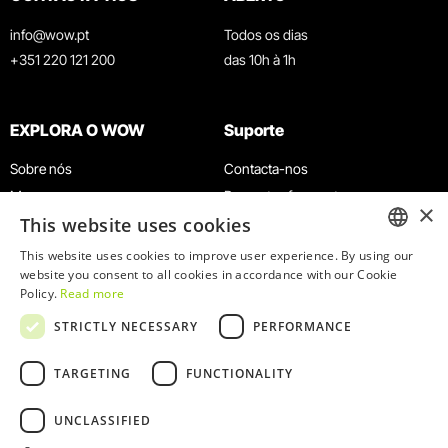
info@wow.pt
Todos os dias
+351 220 121 200
das 10h à 1h
EXPLORA O WOW
Suporte
Sobre nós
Contacta-nos
Museus
Perguntas frequentes
×
This website uses cookies
Agenda
Termos e Condições
Notícias
Política de privacidade e cookies
This website uses cookies to improve user experience. By using our
ENGLISH
website you consent to all cookies in accordance with our Cookie
Restaurantes
Trabalha connosco
Policy.
Read more
Cartão WOW
Canal de denúncias
PORTUGUESE
STRICTLY NECESSARY
PERFORMANCE
Grupos e Eventos
Livro de reclamações
Serviço Educativo
TARGETING
FUNCTIONALITY
UNCLASSIFIED