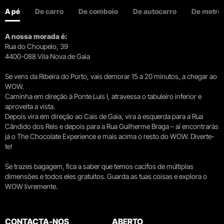
A pé
De carro
De comboio
De autocarro
De metro
A nossa morada é:
Rua do Choupelo, 39
4400-088 Vila Nova de Gaia
Se vens da Ribeira do Porto, vais demorar 15 a 20 minutos, a chegar ao
WOW.
Caminha em direção à Ponte Luís I, atravessa o tabuleiro inferior e
aproveita a vista.
Depois vira em direção ao Cais de Gaia, vira à esquerda para a Rua
Cândido dos Reis e depois para a Rua Guilherme Braga – aí encontrarás
já o The Chocolate Experience e mais acima o resto do WOW. Diverte-
te!
Se trazes bagagem, fica a saber que temos cacifos de múltiplas
dimensões e todos eles gratuitos. Guarda as tuas coisas e explora o
WOW livremente.
CONTACTA-NOS
ABERTO