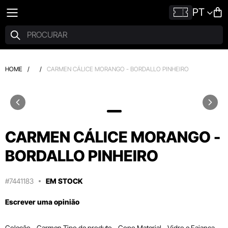
PT
HOME
/
/
CARMEN CÁLICE MORANGO - BORDALLO PINHEIRO
CARMEN CÁLICE MORANGO -
BORDALLO PINHEIRO
#7441183
EM STOCK
Escrever uma opinião
Coleção - Carmen Tipo de produto - Copo Material - Vidro e Faiança