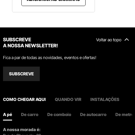
SUBSCREVE
Voltar ao topo
A NOSSA NEWSLETTER!
Fica a par de todas as novidades, eventos e ofertas!
SUBSCREVE
COMO CHEGAR AQUI
QUANDO VIR
INSTALAÇÕES
A pé
De carro
De comboio
De autocarro
De metro
A nossa morada é: