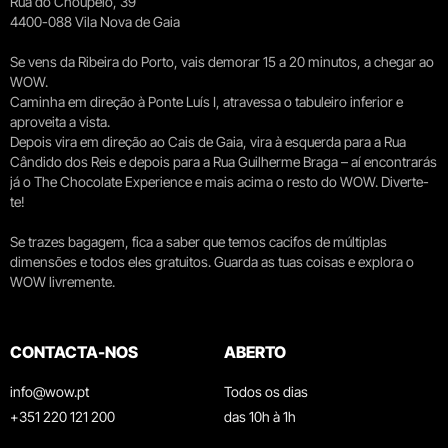
Rua do Choupelo, 39
4400-088 Vila Nova de Gaia
Se vens da Ribeira do Porto, vais demorar 15 a 20 minutos, a chegar ao
WOW.
Caminha em direção à Ponte Luís I, atravessa o tabuleiro inferior e
aproveita a vista.
Depois vira em direção ao Cais de Gaia, vira à esquerda para a Rua
Cândido dos Reis e depois para a Rua Guilherme Braga – aí encontrarás
já o The Chocolate Experience e mais acima o resto do WOW. Diverte-
te!
Se trazes bagagem, fica a saber que temos cacifos de múltiplas
dimensões e todos eles gratuitos. Guarda as tuas coisas e explora o
WOW livremente.
CONTACTA-NOS
ABERTO
info@wow.pt
Todos os dias
+351 220 121 200
das 10h à 1h