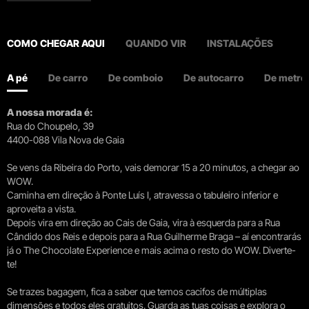
COMO CHEGAR AQUI
QUANDO VIR
INSTALAÇÕES
A pé
De carro
De comboio
De autocarro
De metro
A nossa morada é:
Rua do Choupelo, 39
4400-088 Vila Nova de Gaia
Se vens da Ribeira do Porto, vais demorar 15 a 20 minutos, a chegar ao
WOW.
Caminha em direção à Ponte Luís I, atravessa o tabuleiro inferior e
aproveita a vista.
Depois vira em direção ao Cais de Gaia, vira à esquerda para a Rua
Cândido dos Reis e depois para a Rua Guilherme Braga – aí encontrarás
já o The Chocolate Experience e mais acima o resto do WOW. Diverte-
te!
Se trazes bagagem, fica a saber que temos cacifos de múltiplas
dimensões e todos eles gratuitos. Guarda as tuas coisas e explora o