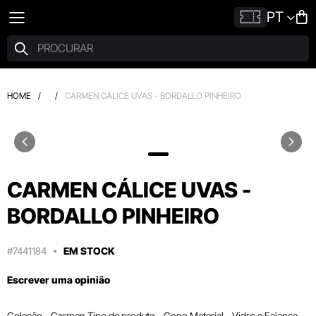
PT
HOME
/
/
CARMEN CÁLICE UVAS - BORDALLO PINHEIRO
CARMEN CÁLICE UVAS -
BORDALLO PINHEIRO
#7441184
EM STOCK
Escrever uma opinião
Coleção - Carmen Tipo de produto - Copo Material - Vidro e Faiança