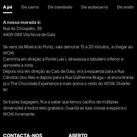
A pé
De carro
De comboio
De autocarro
De metro
A nossa morada é:
Rua do Choupelo, 39
4400-088 Vila Nova de Gaia
Se vens da Ribeira do Porto, vais demorar 15 a 20 minutos, a chegar ao
WOW.
Caminha em direção à Ponte Luís I, atravessa o tabuleiro inferior e
aproveita a vista.
Depois vira em direção ao Cais de Gaia, vira à esquerda para a Rua
Cândido dos Reis e depois para a Rua Guilherme Braga – aí encontrarás
já o The Chocolate Experience e mais acima o resto do WOW. Diverte-
te!
Se trazes bagagem, fica a saber que temos cacifos de múltiplas
dimensões e todos eles gratuitos. Guarda as tuas coisas e explora o
WOW livremente.
CONTACTA-NOS
ABERTO