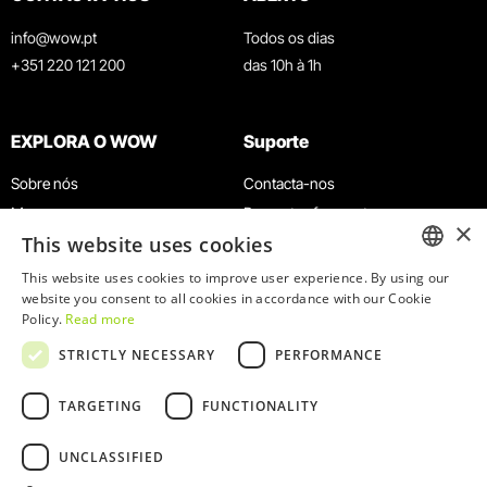
info@wow.pt
Todos os dias
+351 220 121 200
das 10h à 1h
EXPLORA O WOW
Suporte
Sobre nós
Contacta-nos
Museus
Perguntas frequentes
×
This website uses cookies
Agenda
Termos e Condições
Notícias
Política de privacidade e cookies
This website uses cookies to improve user experience. By using our
ENGLISH
website you consent to all cookies in accordance with our Cookie
Restaurantes
Trabalha connosco
Policy.
Read more
Cartão WOW
Canal de denúncias
PORTUGUESE
STRICTLY NECESSARY
PERFORMANCE
Grupos e Eventos
Livro de reclamações
Serviço Educativo
TARGETING
FUNCTIONALITY
UNCLASSIFIED