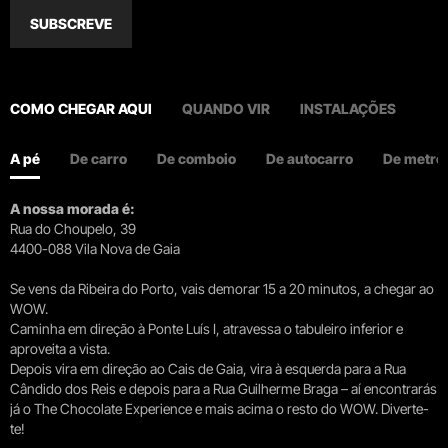
SUBSCREVE
COMO CHEGAR AQUI
QUANDO VIR
INSTALAÇÕES
A pé
De carro
De comboio
De autocarro
De metro
A nossa morada é:
Rua do Choupelo, 39
4400-088 Vila Nova de Gaia
Se vens da Ribeira do Porto, vais demorar 15 a 20 minutos, a chegar ao
WOW.
Caminha em direção à Ponte Luís I, atravessa o tabuleiro inferior e
aproveita a vista.
Depois vira em direção ao Cais de Gaia, vira à esquerda para a Rua
Cândido dos Reis e depois para a Rua Guilherme Braga – aí encontrarás
já o The Chocolate Experience e mais acima o resto do WOW. Diverte-
te!