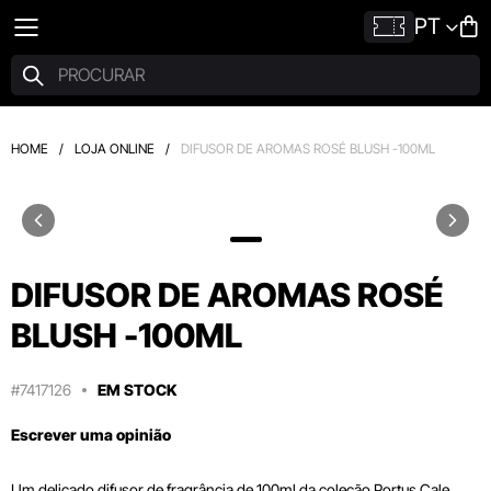
PT
HOME
/
LOJA ONLINE
/
DIFUSOR DE AROMAS ROSÉ BLUSH -100ML
DIFUSOR DE AROMAS ROSÉ
BLUSH -100ML
#7417126
EM STOCK
Escrever uma opinião
Um delicado difusor de fragrância de 100ml da coleção Portus Cale