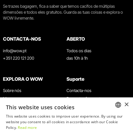
Se trazes bagagem, fica a saber que temos cacifos de múltiplas
dimensões e todos eles gratuitos. Guarda as tuas coisas e explora o
WOW livremente.
CONTACTA-NOS
ABERTO
info@wow.pt
Todos os dias
+351 220 121 200
das 10h à 1h
EXPLORA O WOW
Suporte
Sobre nós
Contacta-nos
Museus
Perguntas frequentes
×
This website uses cookies
Agenda
Termos e Condições
Notícias
Política de privacidade e cookies
This website uses cookies to improve user experience. By using our
ENGLISH
website you consent to all cookies in accordance with our Cookie
Restaurantes
Trabalha connosco
Policy.
Read more
Cartão WOW
Canal de denúncias
PORTUGUESE