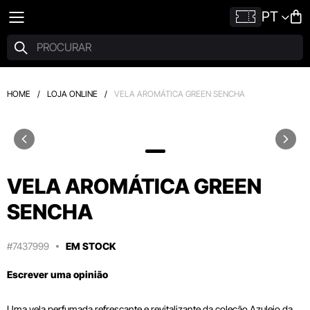
PT
HOME
/
LOJA ONLINE
/
VELA AROMÁTICA GREEN SENCHA
VELA AROMÁTICA GREEN
SENCHA
#7437999
EM STOCK
Escrever uma opinião
Uma vela perfumada refrescante e revitalizante da coleção Azulejo da