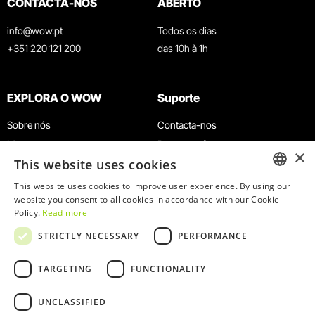
CONTACTA-NOS
ABERTO
info@wow.pt
Todos os dias
+351 220 121 200
das 10h à 1h
EXPLORA O WOW
Suporte
Sobre nós
Contacta-nos
Museus
Perguntas frequentes
×
This website uses cookies
Agenda
Termos e Condições
Notícias
Política de privacidade e cookies
This website uses cookies to improve user experience. By using our
ENGLISH
website you consent to all cookies in accordance with our Cookie
Restaurantes
Trabalha connosco
Policy.
Read more
Cartão WOW
Canal de denúncias
PORTUGUESE
STRICTLY NECESSARY
PERFORMANCE
Grupos e Eventos
Livro de reclamações
Serviço Educativo
TARGETING
FUNCTIONALITY
UNCLASSIFIED