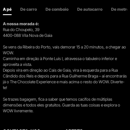
A pé
De carro
De comboio
De autocarro
De metro
A nossa morada é:
Rua do Choupelo, 39
4400-088 Vila Nova de Gaia
Se vens da Ribeira do Porto, vais demorar 15 a 20 minutos, a chegar ao
WOW.
Caminha em direção à Ponte Luís I, atravessa o tabuleiro inferior e
aproveita a vista.
Depois vira em direção ao Cais de Gaia, vira à esquerda para a Rua
Cândido dos Reis e depois para a Rua Guilherme Braga – aí encontrarás
já o The Chocolate Experience e mais acima o resto do WOW. Diverte-
te!
Se trazes bagagem, fica a saber que temos cacifos de múltiplas
dimensões e todos eles gratuitos. Guarda as tuas coisas e explora o
WOW livremente.