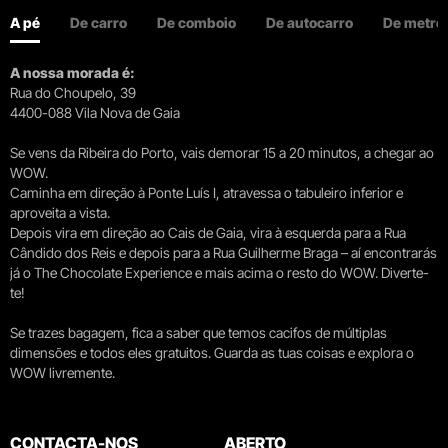
A pé
De carro
De comboio
De autocarro
De metro
A nossa morada é:
Rua do Choupelo, 39
4400-088 Vila Nova de Gaia
Se vens da Ribeira do Porto, vais demorar 15 a 20 minutos, a chegar ao
WOW.
Caminha em direção à Ponte Luís I, atravessa o tabuleiro inferior e
aproveita a vista.
Depois vira em direção ao Cais de Gaia, vira à esquerda para a Rua
Cândido dos Reis e depois para a Rua Guilherme Braga – aí encontrarás
já o The Chocolate Experience e mais acima o resto do WOW. Diverte-
te!
Se trazes bagagem, fica a saber que temos cacifos de múltiplas
dimensões e todos eles gratuitos. Guarda as tuas coisas e explora o
WOW livremente.
CONTACTA-NOS
ABERTO