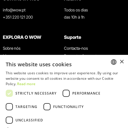
info@wow.pt
Todos os dias
+351 220 121 200
das 10h à 1h
EXPLORA O WOW
Suporte
Sobre nós
Contacta-nos
Museus
Perguntas frequentes
×
This website uses cookies
Agenda
Termos e Condições
Notícias
Política de privacidade e cookies
This website uses cookies to improve user experience. By using our
ENGLISH
website you consent to all cookies in accordance with our Cookie
Restaurantes
Trabalha connosco
Policy.
Read more
Cartão WOW
Canal de denúncias
PORTUGUESE
STRICTLY NECESSARY
PERFORMANCE
Grupos e Eventos
Livro de reclamações
Serviço Educativo
TARGETING
FUNCTIONALITY
UNCLASSIFIED