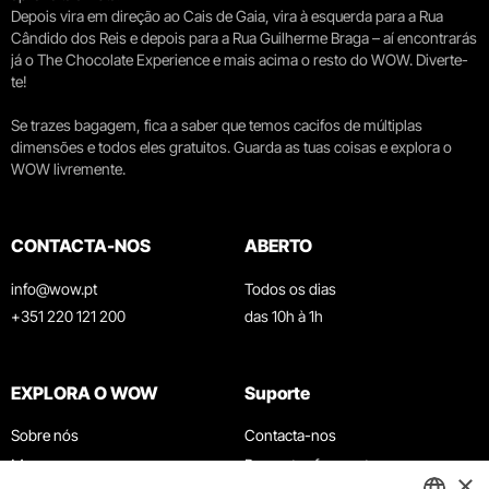
Depois vira em direção ao Cais de Gaia, vira à esquerda para a Rua
Cândido dos Reis e depois para a Rua Guilherme Braga – aí encontrarás
já o The Chocolate Experience e mais acima o resto do WOW. Diverte-
te!
Se trazes bagagem, fica a saber que temos cacifos de múltiplas
dimensões e todos eles gratuitos. Guarda as tuas coisas e explora o
WOW livremente.
CONTACTA-NOS
ABERTO
info@wow.pt
Todos os dias
+351 220 121 200
das 10h à 1h
EXPLORA O WOW
Suporte
Sobre nós
Contacta-nos
Museus
Perguntas frequentes
×