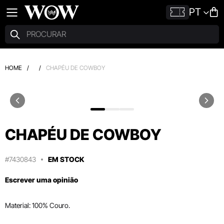
PT
HOME
/
/
CHAPÉU DE COWBOY
CHAPÉU DE COWBOY
#7430843
EM STOCK
Escrever uma opinião
Material: 100% Couro.