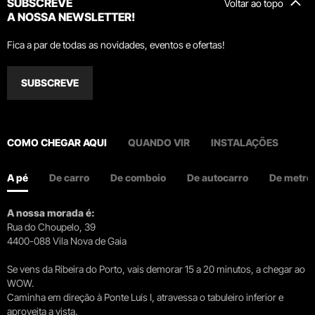
SUBSCREVE
Voltar ao topo
A NOSSA NEWSLETTER!
Fica a par de todas as novidades, eventos e ofertas!
SUBSCREVE
COMO CHEGAR AQUI
QUANDO VIR
INSTALAÇÕES
A pé
De carro
De comboio
De autocarro
De metro
A nossa morada é:
Rua do Choupelo, 39
4400-088 Vila Nova de Gaia
Se vens da Ribeira do Porto, vais demorar 15 a 20 minutos, a chegar ao
WOW.
Caminha em direção à Ponte Luís I, atravessa o tabuleiro inferior e
aproveita a vista.