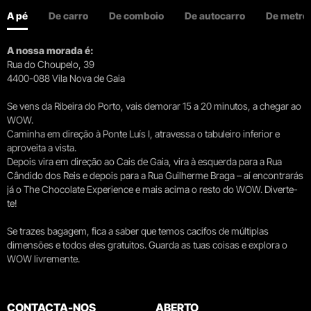
A pé
De carro
De comboio
De autocarro
De metro
A nossa morada é:
Rua do Choupelo, 39
4400-088 Vila Nova de Gaia
Se vens da Ribeira do Porto, vais demorar 15 a 20 minutos, a chegar ao
WOW.
Caminha em direção à Ponte Luís I, atravessa o tabuleiro inferior e
aproveita a vista.
Depois vira em direção ao Cais de Gaia, vira à esquerda para a Rua
Cândido dos Reis e depois para a Rua Guilherme Braga – aí encontrarás
já o The Chocolate Experience e mais acima o resto do WOW. Diverte-
te!
Se trazes bagagem, fica a saber que temos cacifos de múltiplas
dimensões e todos eles gratuitos. Guarda as tuas coisas e explora o
WOW livremente.
CONTACTA-NOS
ABERTO