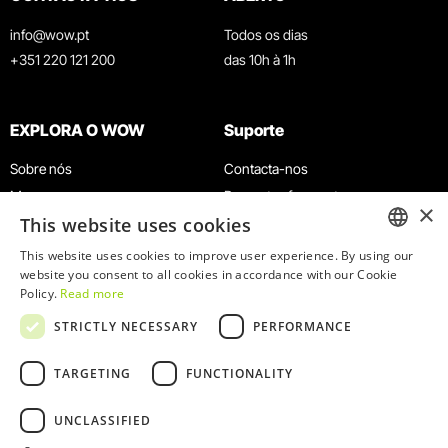
info@wow.pt
Todos os dias
+351 220 121 200
das 10h à 1h
EXPLORA O WOW
Suporte
Sobre nós
Contacta-nos
Museus
Perguntas frequentes
×
This website uses cookies
Agenda
Termos e Condições
Notícias
Política de privacidade e cookies
This website uses cookies to improve user experience. By using our
ENGLISH
website you consent to all cookies in accordance with our Cookie
Restaurantes
Trabalha connosco
Policy.
Read more
Cartão WOW
Canal de denúncias
PORTUGUESE
STRICTLY NECESSARY
PERFORMANCE
Grupos e Eventos
Livro de reclamações
Serviço Educativo
TARGETING
FUNCTIONALITY
UNCLASSIFIED