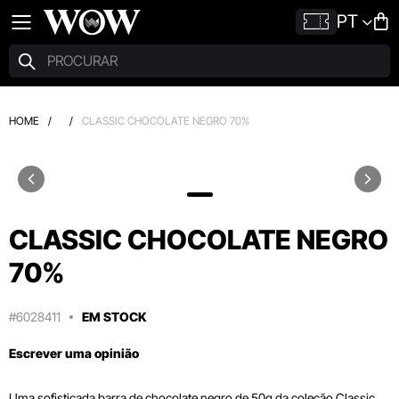
PT
HOME
/
/
CLASSIC CHOCOLATE NEGRO 70%
CLASSIC CHOCOLATE NEGRO
70%
#6028411
EM STOCK
Escrever uma opinião
Uma sofisticada barra de chocolate negro de 50g da coleção Classic