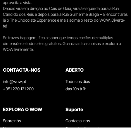
aproveita a vista.
Depois vira em direção ao Cais de Gaia, vira à esquerda para a Rua
Cândido dos Reis e depois para a Rua Guilherme Braga – aí encontrarás
já o The Chocolate Experience e mais acima o resto do WOW. Diverte-
te!
Se trazes bagagem, fica a saber que temos cacifos de múltiplas
dimensões e todos eles gratuitos. Guarda as tuas coisas e explora o
WOW livremente.
CONTACTA-NOS
ABERTO
info@wow.pt
Todos os dias
+351 220 121 200
das 10h à 1h
EXPLORA O WOW
Suporte
Sobre nós
Contacta-nos
Museus
Perguntas frequentes