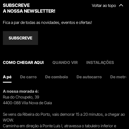
SUBSCREVE
Voltar ao topo
A NOSSA NEWSLETTER!
Fica a par de todas as novidades, eventos e ofertas!
SUBSCREVE
COMO CHEGAR AQUI
QUANDO VIR
INSTALAÇÕES
A pé
De carro
De comboio
De autocarro
De metro
A nossa morada é:
Rua do Choupelo, 39
4400-088 Vila Nova de Gaia
Se vens da Ribeira do Porto, vais demorar 15 a 20 minutos, a chegar ao
WOW.
Caminha em direção à Ponte Luís I, atravessa o tabuleiro inferior e