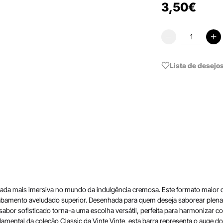
3
,
50
€
Lista de desejo
ada mais imersiva no mundo da indulgência cremosa. Este formato maior de
acabamento aveludado superior. Desenhada para quem deseja saborear plena
sabor sofisticado torna-a uma escolha versátil, perfeita para harmonizar 
mental da coleção Classic da Vinte Vinte, esta barra representa o auge 