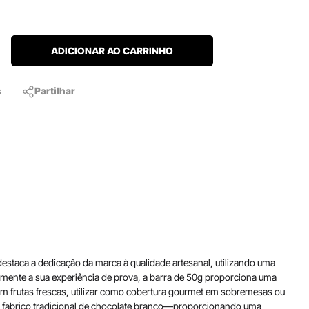
ADICIONAR AO CARRINHO
s
Partilhar
staca a dedicação da marca à qualidade artesanal, utilizando uma
mente a sua experiência de prova, a barra de 50g proporciona uma
com frutas frescas, utilizar como cobertura gourmet em sobremesas ou
do fabrico tradicional de chocolate branco—proporcionando uma