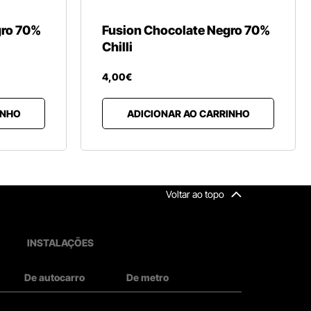
gro 70%
Fusion Chocolate Negro 70%
Chilli
4
,
00
€
INHO
ADICIONAR AO CARRINHO
Voltar ao topo
INSTALAÇÕES
De autocarro
De metro