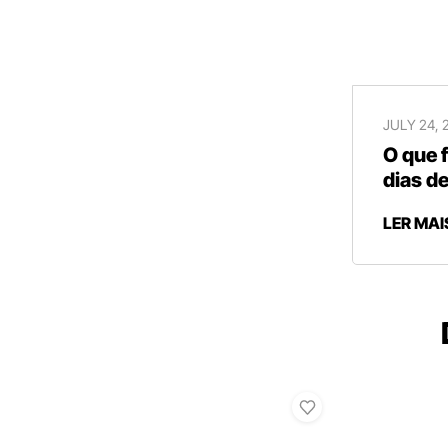
JULY 24, 
O que 
dias de
LER MAI