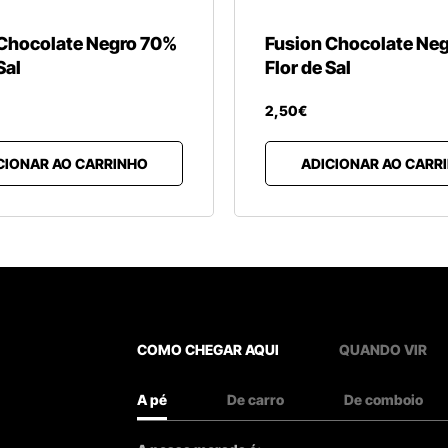
 Chocolate Negro 70%
Fusion Chocolate Ne
Sal
Flor de Sal
2
,
50
€
CIONAR AO CARRINHO
ADICIONAR AO CARR
COMO CHEGAR AQUI
QUANDO VIR
A pé
De carro
De comboio