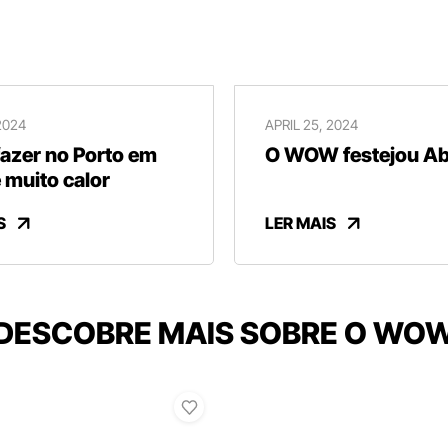
2024
APRIL 25, 2024
fazer no Porto em
O WOW festejou Abr
 muito calor
S
LER MAIS
DESCOBRE MAIS SOBRE O WO