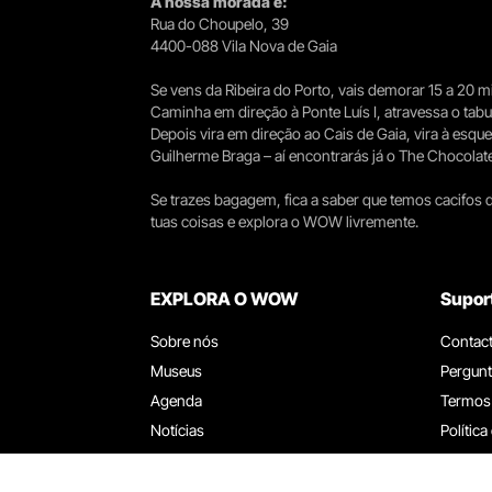
A nossa morada é:
Rua do Choupelo, 39
4400-088 Vila Nova de Gaia
Se vens da Ribeira do Porto, vais demorar 15 a 20
Caminha em direção à Ponte Luís I, atravessa o tabule
Depois vira em direção ao Cais de Gaia, vira à esqu
Guilherme Braga – aí encontrarás já o The Chocolat
Se trazes bagagem, fica a saber que temos cacifos d
tuas coisas e explora o WOW livremente.
EXPLORA O WOW
Supor
Sobre nós
Contac
Museus
Pergunt
Agenda
Termos
Notícias
Política
Restaurantes
Trabal
Cartão WOW
Canal d