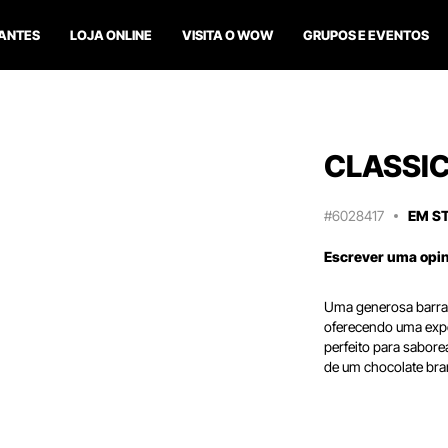
ANTES
LOJA ONLINE
VISITA O WOW
GRUPOS E EVENTOS
CLASSI
#6028417
EM S
Escrever uma opi
Uma generosa barra 
oferecendo uma expe
perfeito para sabore
de um chocolate bran