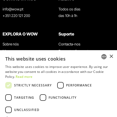
info@wow.pt
Todos os dias
+351 220 121 200
das 10h à 1h
EXPLORA O WOW
Suporte
Sobre nós
Contacta-nos
Museus
Perguntas frequentes
×
This website uses cookies
Agenda
Termos e Condições
Notícias
Política de privacidade e cookies
This website uses cookies to improve user experience. By using our
ENGLISH
website you consent to all cookies in accordance with our Cookie
Restaurantes
Trabalha connosco
Policy.
Read more
Cartão WOW
Canal de denúncias
PORTUGUESE
STRICTLY NECESSARY
PERFORMANCE
Grupos e Eventos
Livro de reclamações
Serviço Educativo
TARGETING
FUNCTIONALITY
UNCLASSIFIED