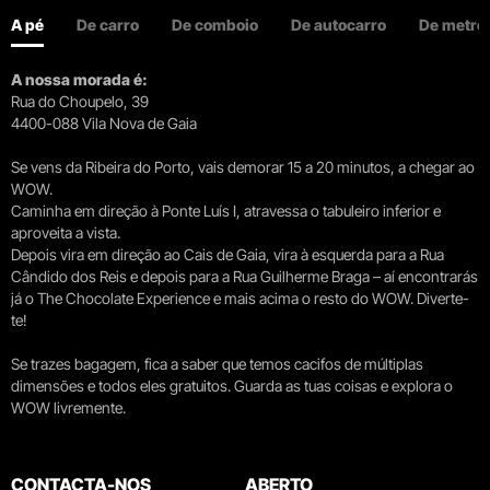
A pé
De carro
De comboio
De autocarro
De metro
A nossa morada é:
Rua do Choupelo, 39
4400-088 Vila Nova de Gaia
Se vens da Ribeira do Porto, vais demorar 15 a 20 minutos, a chegar ao
WOW.
Caminha em direção à Ponte Luís I, atravessa o tabuleiro inferior e
aproveita a vista.
Depois vira em direção ao Cais de Gaia, vira à esquerda para a Rua
Cândido dos Reis e depois para a Rua Guilherme Braga – aí encontrarás
já o The Chocolate Experience e mais acima o resto do WOW. Diverte-
te!
Se trazes bagagem, fica a saber que temos cacifos de múltiplas
dimensões e todos eles gratuitos. Guarda as tuas coisas e explora o
WOW livremente.
CONTACTA-NOS
ABERTO