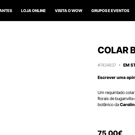
ANTES
LOJA ONLINE
VISITA O WOW
GRUPOS E EVENTOS
COLAR 
#7434837
EM S
Escrever uma opi
Um requintado cola
florais de buganvíli
botânico da
Caroli
75
,
00
€