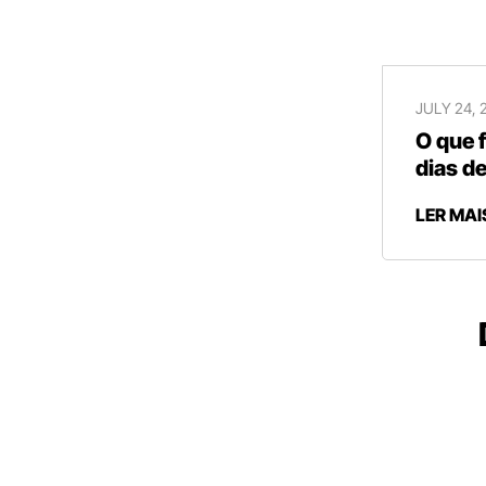
JULY 24, 
O que 
dias de
LER MAI