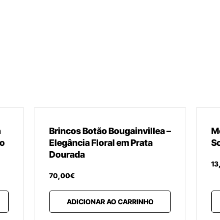
n
Brincos Botão Bougainvillea –
M
do
Elegância Floral em Prata
S
Dourada
13
70
,
00
€
ADICIONAR AO CARRINHO