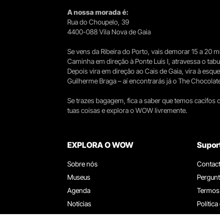
A nossa morada é:
Rua do Choupelo, 39
4400-088 Vila Nova de Gaia
Se vens da Ribeira do Porto, vais demorar 15 a 20
Caminha em direção à Ponte Luís I, atravessa o tabule
Depois vira em direção ao Cais de Gaia, vira à esqu
Guilherme Braga – aí encontrarás já o The Chocolat
Se trazes bagagem, fica a saber que temos cacifos d
tuas coisas e explora o WOW livremente.
EXPLORA O WOW
Supor
Sobre nós
Contac
Museus
Pergunt
Agenda
Termos
Notícias
Política
Restaurantes
Trabal