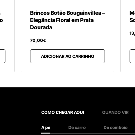
n
Brincos Botão Bougainvillea –
M
do
Elegância Floral em Prata
S
Dourada
13
70
,
00
€
ADICIONAR AO CARRINHO
COMO CHEGAR AQUI
QUANDO VIR
A pé
De carro
De comboio