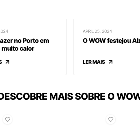
2024
APRIL 25, 2024
fazer no Porto em
O WOW festejou Abr
 muito calor
S
LER MAIS
DESCOBRE MAIS SOBRE O WO