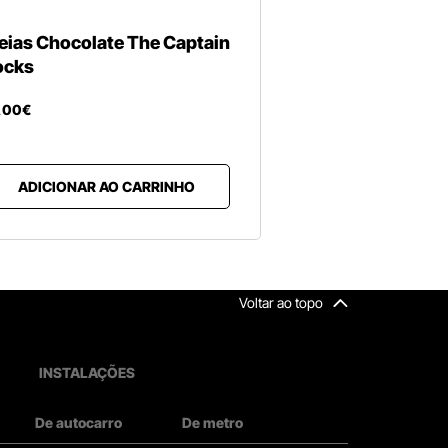
eias Chocolate The Captain
ocks
,
00
€
ADICIONAR AO CARRINHO
Voltar ao topo
INSTALAÇÕES
De autocarro
De metro